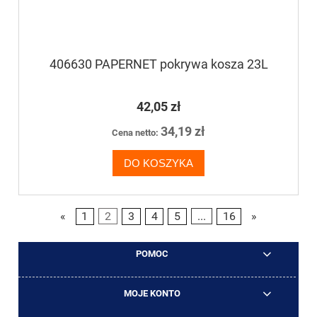
406630 PAPERNET pokrywa kosza 23L
42,05 zł
34,19 zł
Cena netto:
DO KOSZYKA
«
1
2
3
4
5
...
16
»
POMOC
MOJE KONTO