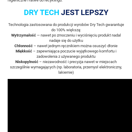
higieniczne i łatwe do recyklingu.
DRY TECH
JEST LEPSZY
Technologia zastosowana do produkcji wyrobów Dry Tech gwarantuje
do 100% większą:
Wytrzymałość
— nawet po zmoczeniu i wyciśnięciu produkt nadal
nadaje się do użytku
Chłonność
– nawet jednym ręcznikiem można osuszyć dłonie
Miękkość
– zapewniająca poczucie wyjątkowego komfortu i
zadowolenia z używanego produktu
Niskopylność
– niezawodność i precyzja nawet w miejscach
szczególnie wymagających (np. laboratoria, przemysł elektroniczny,
lakiernie)