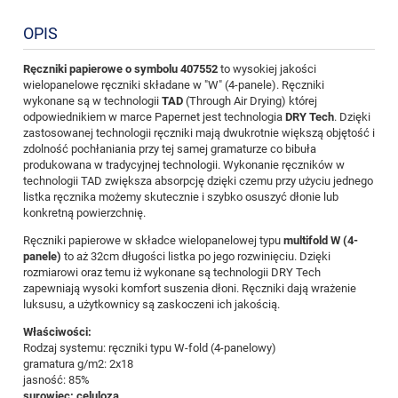
OPIS
Ręczniki papierowe o symbolu 407552
to wysokiej jakości
wielopanelowe ręczniki składane w "W" (4-panele). Ręczniki
wykonane są w technologii
TAD
(Through Air Drying) której
odpowiednikiem w marce Papernet jest technologia
DRY Tech
. Dzięki
zastosowanej technologii ręczniki mają dwukrotnie większą objętość i
zdolność pochłaniania przy tej samej gramaturze co bibuła
produkowana w tradycyjnej technologii. Wykonanie ręczników w
technologii TAD zwiększa absorpcję dzięki czemu przy użyciu jednego
listka ręcznika możemy skutecznie i szybko osuszyć dłonie lub
konkretną powierzchnię.
Ręczniki papierowe w składce wielopanelowej typu
multifold W (4-
panele)
to aż 32cm długości listka po jego rozwinięciu. Dzięki
rozmiarowi oraz temu iż wykonane są technologii DRY Tech
zapewniają wysoki komfort suszenia dłoni. Ręczniki dają wrażenie
luksusu, a użytkownicy są zaskoczeni ich jakością.
Właściwości:
Rodzaj systemu: ręczniki typu W-fold (4-panelowy)
gramatura g/m2: 2x18
jasność: 85%
surowiec: celuloza