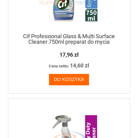
Cif Professional Glass & Multi Surface
Cleaner 750ml preparat do mycia
powierzchni szklanych i wielu powierzchni
zmywalnych
17,96 zł
14,60 zł
Cena netto:
DO KOSZYKA