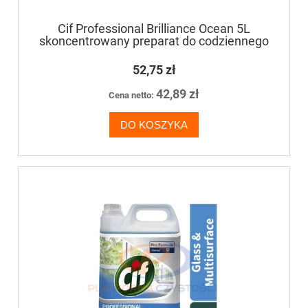
Cif Professional Brilliance Ocean 5L
skoncentrowany preparat do codziennego
mycia wodoodpornych,
niezabezpieczonych powierzchni
52,75 zł
42,89 zł
Cena netto:
DO KOSZYKA