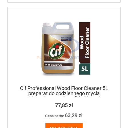
Cif Professional Wood Floor Cleaner 5L
preparat do codziennego mycia
zabezpieczonych podłóg i innych
powierzchni drewnianych
77,85 zł
63,29 zł
Cena netto: