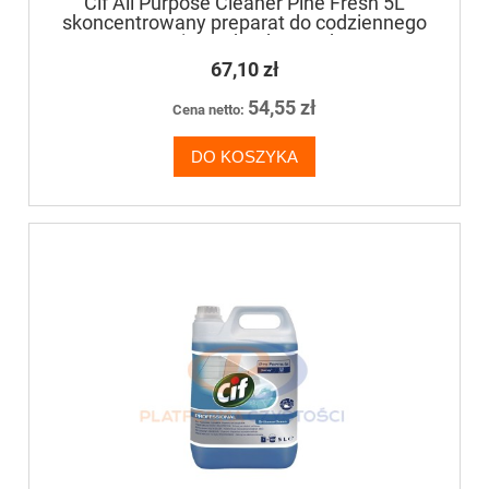
Cif All Purpose Cleaner Pine Fresh 5L
skoncentrowany preparat do codziennego
mycia wodoodpornych,
niezabezpieczonych powierzchni
67,10 zł
54,55 zł
Cena netto:
DO KOSZYKA