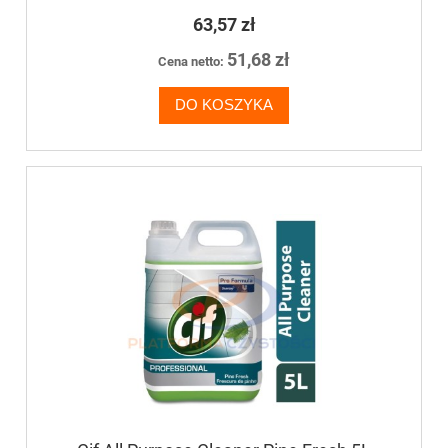
mycia wodoodpornych,
niezabezpieczonych powierzchni
63,57 zł
51,68 zł
Cena netto:
DO KOSZYKA