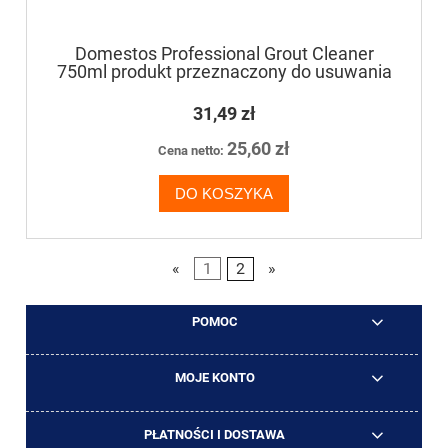
Domestos Professional Grout Cleaner
750ml produkt przeznaczony do usuwania
pleśni z fug i innych twardych powierzchni
31,49 zł
25,60 zł
Cena netto:
DO KOSZYKA
«
1
2
»
POMOC
MOJE KONTO
PŁATNOŚCI I DOSTAWA