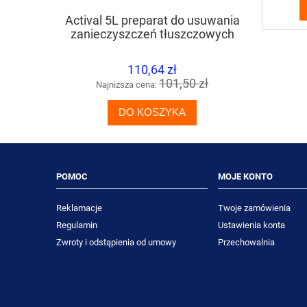
Actival 5L preparat do usuwania
DIVERSE
zanieczyszczeń tłuszczowych
mlec
110,64 zł
101,50 zł
Najniższa cena:
Naj
DO KOSZYKA
POMOC
MOJE KONTO
Reklamacje
Twoje zamówienia
Regulamin
Ustawienia konta
Zwroty i odstąpienia od umowy
Przechowalnia