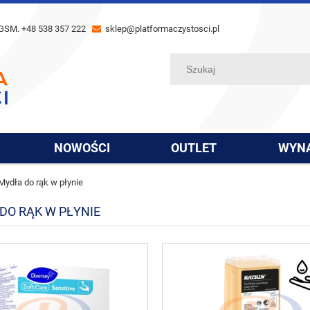
GSM. +48 538 357 222
sklep@platformaczystosci.pl
NOWOŚCI
OUTLET
WYN
Mydła do rąk w płynie
DO RĄK W PŁYNIE