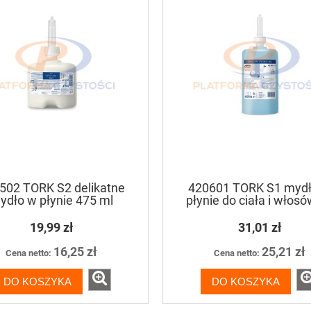
502 TORK S2 delikatne
420601 TORK S1 myd
ydło w płynie 475 ml
płynie do ciała i włos
19,99 zł
31,01 zł
16,25 zł
25,21 zł
Cena netto:
Cena netto:
DO KOSZYKA
DO KOSZYKA