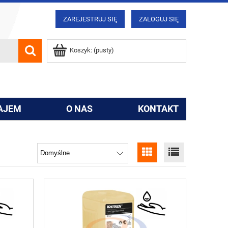
ZAREJESTRUJ SIĘ
ZALOGUJ SIĘ
Koszyk:
(pusty)
AJEM
O NAS
KONTAKT