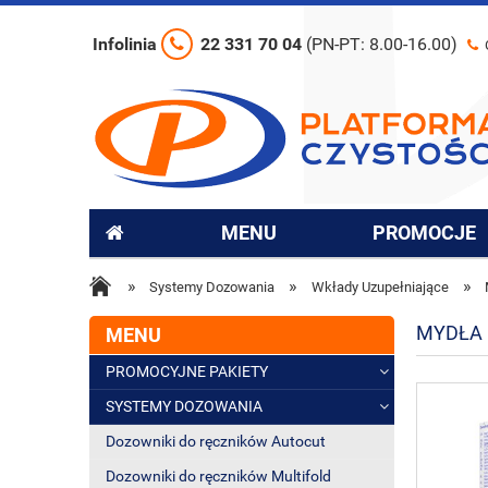
Infolinia
22 331 70 04
(PN-PT: 8.00-16.00)
MENU
PROMOCJE
»
»
»
Systemy Dozowania
Wkłady Uzupełniające
MYDŁA 
MENU
PROMOCYJNE PAKIETY
SYSTEMY DOZOWANIA
Dozowniki do ręczników Autocut
Dozowniki do ręczników Multifold