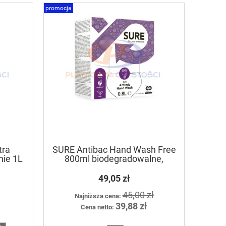
promocja
tra
SURE Antibac Hand Wash Free
nie 1L
800ml biodegradowalne,
bezzapachowe , antybakteryjne
mydło do rąk
49,05 zł
45,00 zł
Najniższa cena:
39,88 zł
Cena netto: