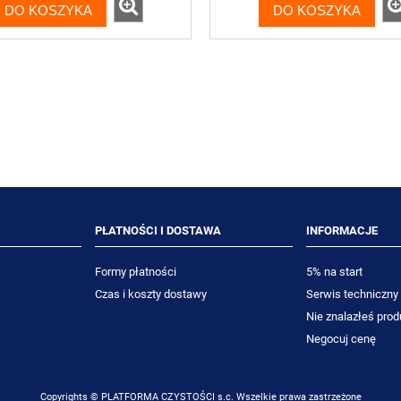
DO KOSZYKA
DO KOSZYKA
Y Room Care R7 500ml
TASKI Tapi Shampoo 5L szam
zko do czyszczenia
do prania dywanów
13,41 zł
272,50 zł
12,30 zł
250,00 zł
niższa cena:
Najniższa cena:
DO KOSZYKA
DO KOSZYKA
PŁATNOŚCI I DOSTAWA
INFORMACJE
Formy płatności
5% na start
Czas i koszty dostawy
Serwis techniczny
Nie znalazłeś prod
Negocuj cenę
Copyrights © PLATFORMA CZYSTOŚCI s.c. Wszelkie prawa zastrzeżone