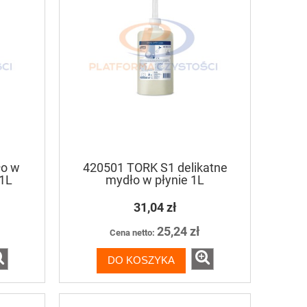
ło w
420501 TORK S1 delikatne
 1L
mydło w płynie 1L
31,04 zł
25,24 zł
Cena netto:
DO KOSZYKA