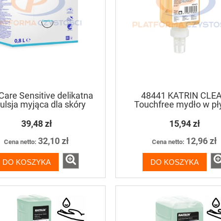
Care Sensitive delikatna
48441 KATRIN CLE
lsja myjąca dla skóry
Touchfree mydło w pł
rażliwej bez perfum i
bezzapachowe - 500
barwników 800ml
39,48 zł
15,94 zł
32,10 zł
12,96 zł
Cena netto:
Cena netto:
DO KOSZYKA
DO KOSZYKA