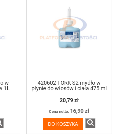
ło w
420602 TORK S2 mydło w
ów 1L
płynie do włosów i ciała 475 ml
20,79 zł
16,90 zł
Cena netto:
DO KOSZYKA