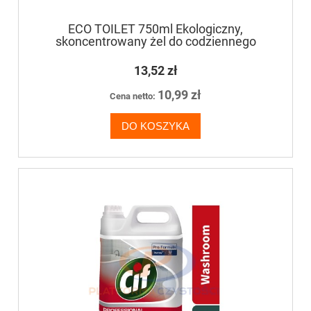
ECO TOILET 750ml Ekologiczny,
skoncentrowany żel do codziennego
czyszczenia i odkamieniania toalet oraz
sanitariatów
13,52 zł
10,99 zł
Cena netto:
DO KOSZYKA