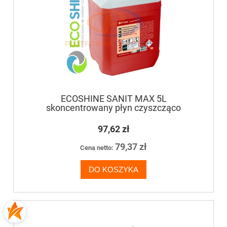
ECOSHINE SANIT MAX 5L
skoncentrowany płyn czyszcząco
odkamieniający do mycia łazienek, toalet,
sanitariatów
97,62 zł
79,37 zł
Cena netto:
DO KOSZYKA