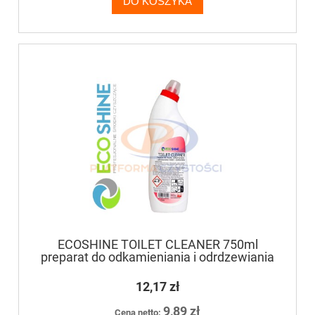
DO KOSZYKA
ECOSHINE TOILET CLEANER 750ml
preparat do odkamieniania i odrdzewiania
toalet, pisuarów, sanitariatów, kranów,
umywalek
12,17 zł
9,89 zł
Cena netto: