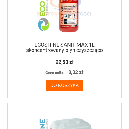
ECOSHINE SANIT MAX 1L
skoncentrowany płyn czyszcząco
odkamieniający do mycia łazienek, toalet,
sanitariatów
22,53 zł
18,32 zł
Cena netto:
DO KOSZYKA