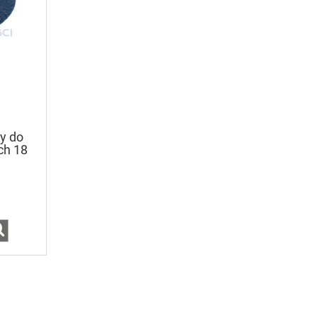
y do
ch 18