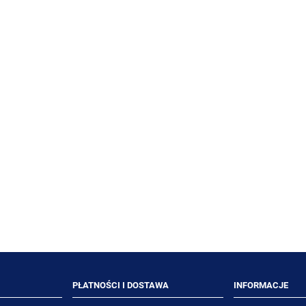
ra Plus kij teleskopowy
DIVERSEY Suma Extend 750m
60-105 cm
preparat odtłuszczający
77,39 zł
32,70 zł
71,00 zł
30,00 zł
niższa cena:
Najniższa cena:
DO KOSZYKA
DO KOSZYKA
PŁATNOŚCI I DOSTAWA
INFORMACJE