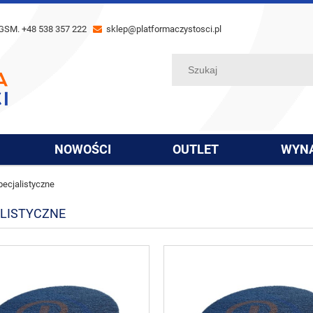
GSM. +48 538 357 222
sklep@platformaczystosci.pl
NOWOŚCI
OUTLET
WYN
pecjalistyczne
LISTYCZNE