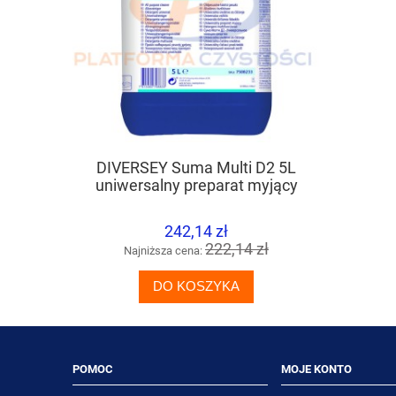
DIVERSEY Suma Multi D2 5L
TASKI Ult
uniwersalny preparat myjący
242,14 zł
222,14 zł
Najniższa cena:
Naj
DO KOSZYKA
POMOC
MOJE KONTO