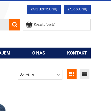
ZAREJESTRUJ SIĘ
ZALOGUJ SIĘ
Koszyk:
(pusty)
AJEM
O NAS
KONTAKT