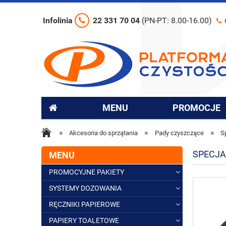
Infolinia
22 331 70 04
(PN-PT: 8.00-16.00)
MENU
PROMOCJE
»
»
»
Akcesoria do sprzątania
Pady czyszczące
S
SPECJA
MENU
PROMOCYJNE PAKIETY
SYSTEMY DOZOWANIA
RĘCZNIKI PAPIEROWE
PAPIERY TOALETOWE