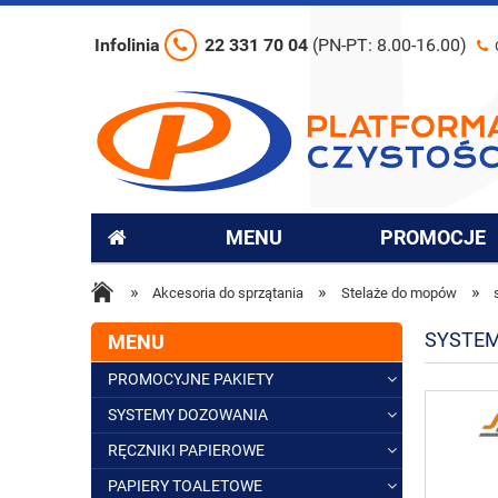
Infolinia
22 331 70 04
(PN-PT: 8.00-16.00)
MENU
PROMOCJE
»
»
»
Akcesoria do sprzątania
Stelaże do mopów
SYSTE
MENU
PROMOCYJNE PAKIETY
SYSTEMY DOZOWANIA
RĘCZNIKI PAPIEROWE
PAPIERY TOALETOWE