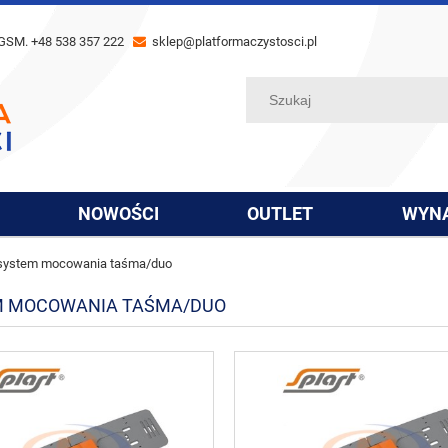
GSM. +48 538 357 222
sklep@platformaczystosci.pl
NOWOŚCI
OUTLET
WYN
system mocowania taśma/duo
M MOCOWANIA TAŚMA/DUO