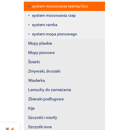
system mocowania taśma/duo
system mocowania rzep
system ramka
system mopa pionowego
Mopy płaskie
Mopy pionowe
Ścierki
Zmywaki, druciaki
Wiaderka
Leniuchy do zamiatania
Zbieraki podłogowe
Kije
Szczotki i miotły
Szczotki inne