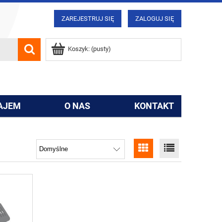
ZAREJESTRUJ SIĘ
ZALOGUJ SIĘ
Koszyk:
(pusty)
AJEM
O NAS
KONTAKT