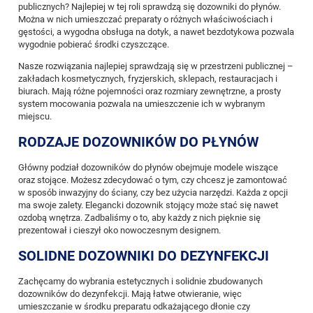
publicznych? Najlepiej w tej roli sprawdzą się dozowniki do płynów.
Można w nich umieszczać preparaty o różnych właściwościach i
gęstości, a wygodna obsługa na dotyk, a nawet bezdotykowa pozwala
wygodnie pobierać środki czyszczące.
Nasze rozwiązania najlepiej sprawdzają się w przestrzeni publicznej –
zakładach kosmetycznych, fryzjerskich, sklepach, restauracjach i
biurach. Mają różne pojemności oraz rozmiary zewnętrzne, a prosty
system mocowania pozwala na umieszczenie ich w wybranym
miejscu.
RODZAJE DOZOWNIKÓW DO PŁYNÓW
Główny podział dozowników do płynów obejmuje modele wiszące
oraz stojące. Możesz zdecydować o tym, czy chcesz je zamontować
w sposób inwazyjny do ściany, czy bez użycia narzędzi. Każda z opcji
ma swoje zalety. Elegancki dozownik stojący może stać się nawet
ozdobą wnętrza. Zadbaliśmy o to, aby każdy z nich pięknie się
prezentował i cieszył oko nowoczesnym designem.
SOLIDNE DOZOWNIKI DO DEZYNFEKCJI
Zachęcamy do wybrania estetycznych i solidnie zbudowanych
dozowników do dezynfekcji. Mają łatwe otwieranie, więc
umieszczanie w środku preparatu odkażającego dłonie czy