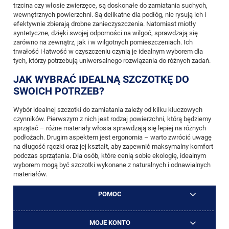
trzcina czy włosie zwierzęce, są doskonałe do zamiatania suchych,
wewnętrznych powierzchni. Są delikatne dla podłóg, nie rysują ich i
efektywnie zbierają drobne zanieczyszczenia. Natomiast miotły
syntetyczne, dzięki swojej odporności na wilgoć, sprawdzają się
zarówno na zewnątrz, jak i w wilgotnych pomieszczeniach. Ich
trwałość i łatwość w czyszczeniu czynią je idealnym wyborem dla
tych, którzy potrzebują uniwersalnego rozwiązania do różnych zadań.
JAK WYBRAĆ IDEALNĄ SZCZOTKĘ DO
SWOICH POTRZEB?
Wybór idealnej szczotki do zamiatania zależy od kilku kluczowych
czynników. Pierwszym z nich jest rodzaj powierzchni, którą będziemy
sprzątać – różne materiały włosia sprawdzają się lepiej na różnych
podłożach. Drugim aspektem jest ergonomia – warto zwrócić uwagę
na długość rączki oraz jej kształt, aby zapewnić maksymalny komfort
podczas sprzątania. Dla osób, które cenią sobie ekologię, idealnym
wyborem mogą być szczotki wykonane z naturalnych i odnawialnych
materiałów.
POMOC
MOJE KONTO