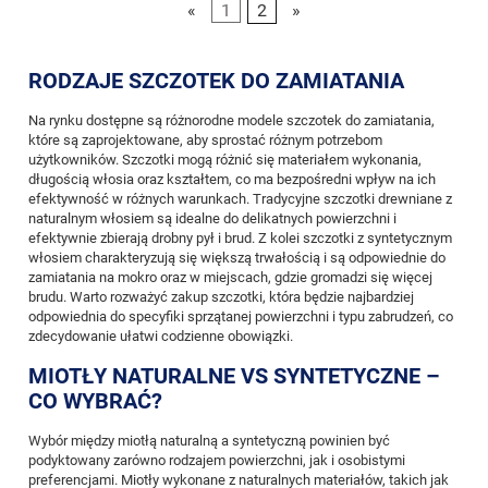
«
1
2
»
RODZAJE SZCZOTEK DO ZAMIATANIA
Na rynku dostępne są różnorodne modele szczotek do zamiatania,
które są zaprojektowane, aby sprostać różnym potrzebom
użytkowników. Szczotki mogą różnić się materiałem wykonania,
długością włosia oraz kształtem, co ma bezpośredni wpływ na ich
efektywność w różnych warunkach. Tradycyjne szczotki drewniane z
naturalnym włosiem są idealne do delikatnych powierzchni i
efektywnie zbierają drobny pył i brud. Z kolei szczotki z syntetycznym
włosiem charakteryzują się większą trwałością i są odpowiednie do
zamiatania na mokro oraz w miejscach, gdzie gromadzi się więcej
brudu. Warto rozważyć zakup szczotki, która będzie najbardziej
odpowiednia do specyfiki sprzątanej powierzchni i typu zabrudzeń, co
zdecydowanie ułatwi codzienne obowiązki.
MIOTŁY NATURALNE VS SYNTETYCZNE –
CO WYBRAĆ?
Wybór między miotłą naturalną a syntetyczną powinien być
podyktowany zarówno rodzajem powierzchni, jak i osobistymi
preferencjami. Miotły wykonane z naturalnych materiałów, takich jak