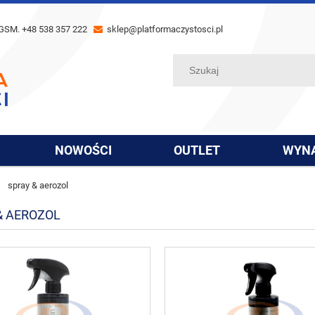
GSM. +48 538 357 222
sklep@platformaczystosci.pl
NOWOŚCI
OUTLET
WYN
spray & aerozol
& AEROZOL