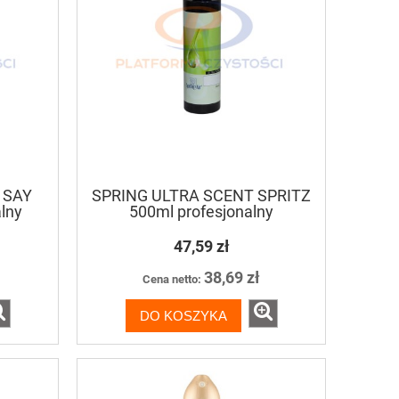
 SAY
SPRING ULTRA SCENT SPRITZ
lny
500ml profesjonalny
za
odświeżacz powietrza
47,59 zł
38,69 zł
Cena netto:
DO KOSZYKA