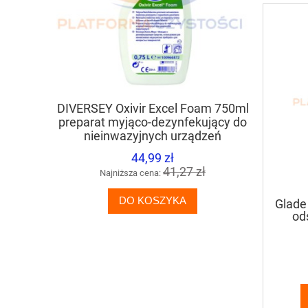
DIVERSEY Oxivir Excel Foam 750ml
TASKI S
preparat myjąco-dezynfekujący do
kwa
nieinwazyjnych urządzeń
odkami
medycznych oraz powierzchni
44,99 zł
nieporowatych na bazie AHP
41,27 zł
Najniższa cena:
Naj
DO KOSZYKA
Glade
od