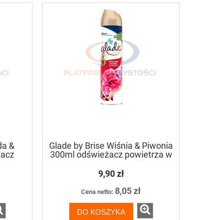
at
Suma Silver D8 preparat do
DIVERSEY Good
yń
czyszczenia srebra 5L
uniwersalny prepa
perfu
378,23 zł
100,
347,00 zł
Najniższa cena:
Najniższa ce
DO KOSZYKA
DO KO
da &
Glade by Brise Wiśnia & Piwonia
żacz
300ml odświeżacz powietrza w
lu
aerozolu
9,90 zł
8,05 zł
Cena netto:
DO KOSZYKA