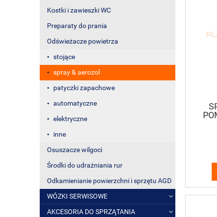
Kostki i zawieszki WC
Preparaty do prania
Odświeżacze powietrza
stojące
spray & aerozol
patyczki zapachowe
automatyczne
S
PO
elektryczne
o
inne
Osuszacze wilgoci
Środki do udrażniania rur
Odkamienianie powierzchni i sprzętu AGD
WÓZKI SERWISOWE
AKCESORIA DO SPRZĄTANIA