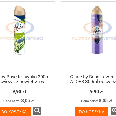
ani Antikalk 5L silny,
Optimax Detergent 20L prepar
sowy preparat do
do maszynowego mycia nacz
eniania powierzchni
łazienkowych
90,42 zł
325,91 zł
82,95 zł
299,00 zł
niższa cena:
Najniższa cena:
DO KOSZYKA
DO KOSZYKA
 by Brise Konwalia 300ml
Glade by Brise Lawen
świeżacz powietrza w
ALOES 300ml odświe
aerozolu
powietrza w aerozo
9,90 zł
9,90 zł
8,05 zł
8,05 zł
Cena netto:
Cena netto:
DO KOSZYKA
DO KOSZYKA