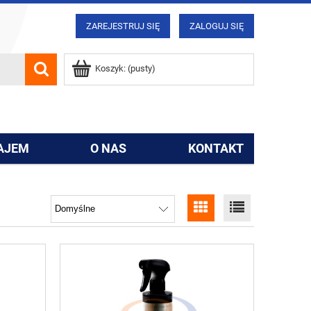
ZAREJESTRUJ SIĘ
ZALOGUJ SIĘ
Koszyk:
(pusty)
AJEM
O NAS
KONTAKT