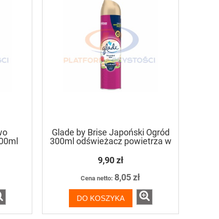
wo
Glade by Brise Japoński Ogród
00ml
300ml odświeżacz powietrza w
a w
aerozolu
9,90 zł
8,05 zł
Cena netto:
DO KOSZYKA