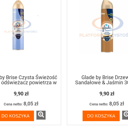
by Brise Czysta Świeżość
Glade by Brise Drze
 odświeżacz powietrza w
Sandałowe & Jaśmin 3
aerozolu
odświeżacz powietrz
aerozolu
9,90 zł
9,90 zł
8,05 zł
8,05 zł
Cena netto:
Cena netto:
DO KOSZYKA
DO KOSZYKA