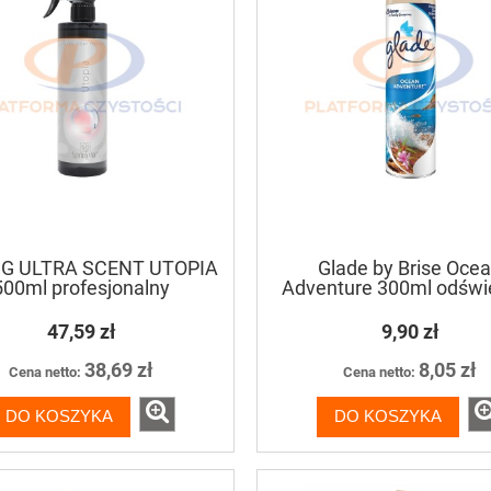
G ULTRA SCENT UTOPIA
Glade by Brise Oce
500ml profesjonalny
Adventure 300ml odświ
dświeżacz powietrza
powietrza w aerozo
47,59 zł
9,90 zł
38,69 zł
8,05 zł
Cena netto:
Cena netto:
DO KOSZYKA
DO KOSZYKA