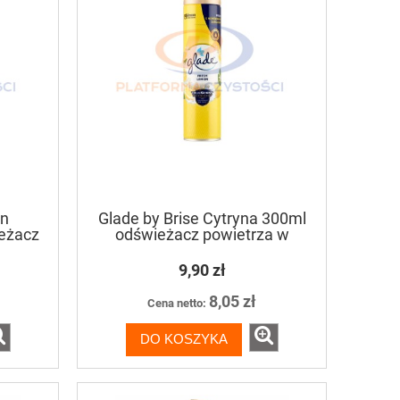
an
Glade by Brise Cytryna 300ml
eżacz
odświeżacz powietrza w
lu
aerozolu
9,90 zł
8,05 zł
Cena netto:
DO KOSZYKA