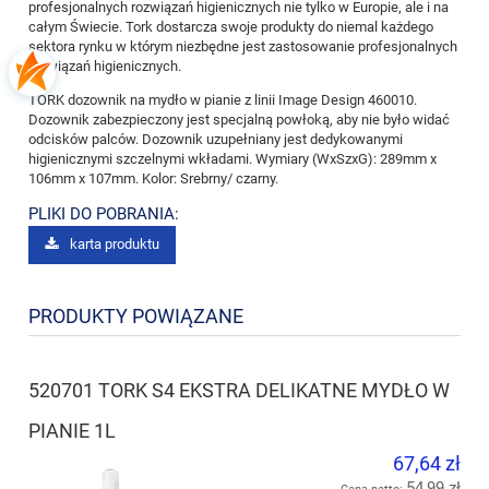
profesjonalnych rozwiązań higienicznych nie tylko w Europie, ale i na
całym Świecie. Tork dostarcza swoje produkty do niemal każdego
sektora rynku w którym niezbędne jest zastosowanie profesjonalnych
rozwiązań higienicznych.
TORK dozownik na mydło w pianie z linii Image Design 460010.
Dozownik zabezpieczony jest specjalną powłoką, aby nie było widać
odcisków palców. Dozownik uzupełniany jest dedykowanymi
higienicznymi szczelnymi wkładami. Wymiary (WxSzxG): 289mm x
106mm x 107mm. Kolor: Srebrny/ czarny.
PLIKI DO POBRANIA:
karta produktu
PRODUKTY POWIĄZANE
520701 TORK S4 EKSTRA DELIKATNE MYDŁO W
PIANIE 1L
67,64 zł
54,99 zł