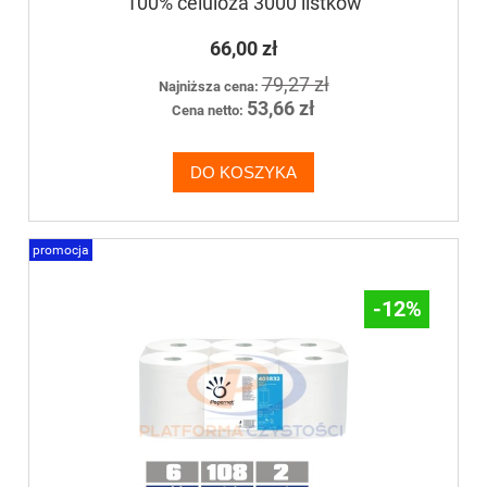
100% celuloza 3000 listków
66,00 zł
79,27 zł
Najniższa cena:
53,66 zł
Cena netto:
DO KOSZYKA
promocja
-12%