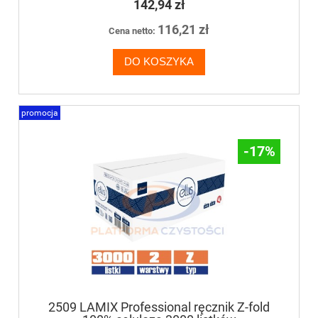
142,94 zł
116,21 zł
Cena netto:
DO KOSZYKA
promocja
-17%
2509 LAMIX Professional ręcznik Z-fold