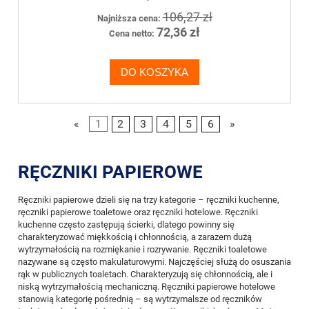
106,27 zł
Najniższa cena:
72,36 zł
Cena netto:
DO KOSZYKA
«
1
2
3
4
5
6
»
RĘCZNIKI PAPIEROWE
Ręczniki papierowe dzieli się na trzy kategorie – ręczniki kuchenne,
ręczniki papierowe toaletowe oraz ręczniki hotelowe. Ręczniki
kuchenne często zastępują ścierki, dlatego powinny się
charakteryzować miękkością i chłonnością, a zarazem dużą
wytrzymałością na rozmiękanie i rozrywanie. Ręczniki toaletowe
nazywane są często makulaturowymi. Najczęściej służą do osuszania
rąk w publicznych toaletach. Charakteryzują się chłonnością, ale i
niską wytrzymałością mechaniczną. Ręczniki papierowe hotelowe
stanowią kategorię pośrednią – są wytrzymalsze od ręczników