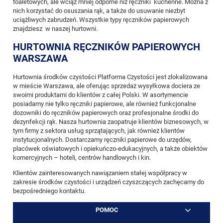
toaletowych, ale wciąż mniej odporne niż ręczniki kuchenne. Można z
nich korzystać do osuszania rąk, a także do usuwanie niezbyt
uciążliwych zabrudzeń. Wszystkie typy ręczników papierowych
znajdziesz w naszej hurtowni.
HURTOWNIA RĘCZNIKÓW PAPIEROWYCH
WARSZAWA
Hurtownia środków czystości Platforma Czystości jest zlokalizowana
w mieście Warszawa, ale oferując sprzedaż wysyłkowa dociera ze
swoimi produktami do klientów z całej Polski. W asortymencie
posiadamy nie tylko ręczniki papierowe, ale również funkcjonalne
dozowniki do ręczników papierowych
oraz profesjonalne
środki do
dezynfekcji rąk
. Nasza hurtownia zaopatruje klientów biznesowych, w
tym firmy z sektora usług sprzątających, jak również klientów
instytucjonalnych. Dostarczamy ręczniki papierowe do urzędów,
placówek oświatowych i opiekuńczo-edukacyjnych, a także obiektów
komercyjnych – hoteli, centrów handlowych i kin.
Klientów zainteresowanych nawiązaniem stałej współpracy w
zakresie środków czystości i urządzeń czyszczących zachęcamy do
bezpośredniego kontaktu.
POMOC