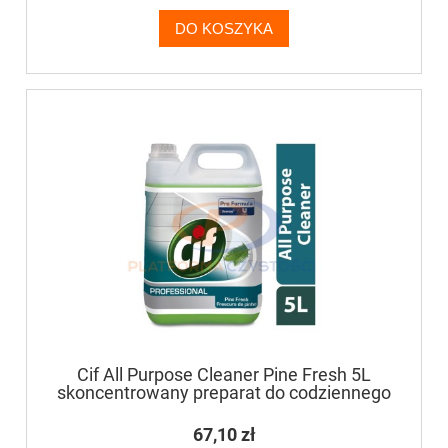
DO KOSZYKA
Cif All Purpose Cleaner Pine Fresh 5L
skoncentrowany preparat do codziennego
mycia wodoodpornych,
niezabezpieczonych powierzchni
67,10 zł