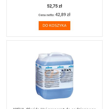
mycia wodoodpornych,
niezabezpieczonych powierzchni
52,75 zł
42,89 zł
Cena netto:
DO KOSZYKA