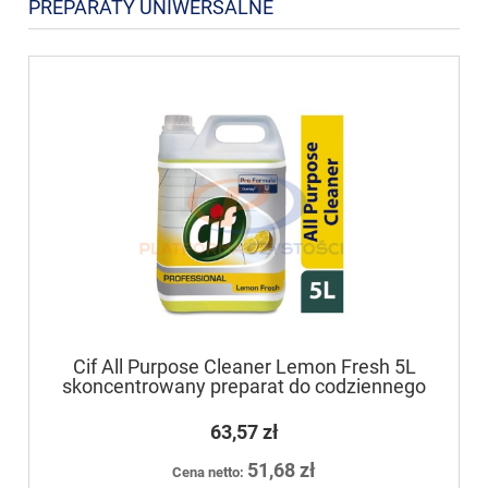
PREPARATY UNIWERSALNE
Cif All Purpose Cleaner Lemon Fresh 5L
skoncentrowany preparat do codziennego
mycia wodoodpornych,
niezabezpieczonych powierzchni
63,57 zł
51,68 zł
Cena netto: