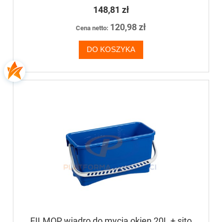
148,81 zł
120,98 zł
Cena netto:
DO KOSZYKA
FILMOP wiadro do mycia okien 20L + sito