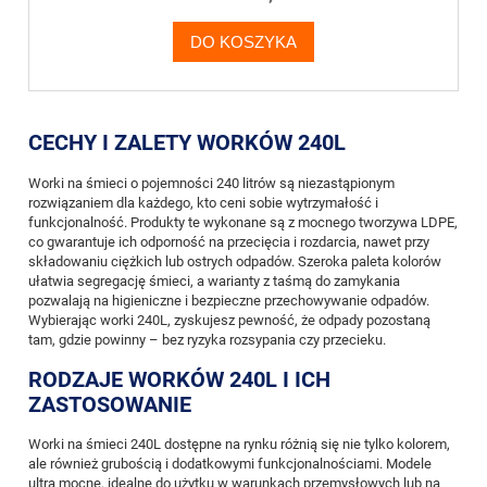
DO KOSZYKA
CECHY I ZALETY WORKÓW 240L
Worki na śmieci o pojemności 240 litrów są niezastąpionym
rozwiązaniem dla każdego, kto ceni sobie wytrzymałość i
funkcjonalność. Produkty te wykonane są z mocnego tworzywa LDPE,
co gwarantuje ich odporność na przecięcia i rozdarcia, nawet przy
składowaniu ciężkich lub ostrych odpadów. Szeroka paleta kolorów
ułatwia segregację śmieci, a warianty z taśmą do zamykania
pozwalają na higieniczne i bezpieczne przechowywanie odpadów.
Wybierając worki 240L, zyskujesz pewność, że odpady pozostaną
tam, gdzie powinny – bez ryzyka rozsypania czy przecieku.
RODZAJE WORKÓW 240L I ICH
ZASTOSOWANIE
Worki na śmieci 240L dostępne na rynku różnią się nie tylko kolorem,
ale również grubością i dodatkowymi funkcjonalnościami. Modele
ultra mocne, idealne do użytku w warunkach przemysłowych lub na