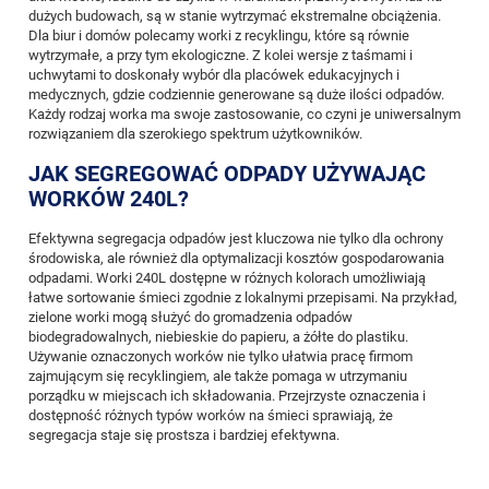
dużych budowach, są w stanie wytrzymać ekstremalne obciążenia.
Dla biur i domów polecamy worki z recyklingu, które są równie
wytrzymałe, a przy tym ekologiczne. Z kolei wersje z taśmami i
uchwytami to doskonały wybór dla placówek edukacyjnych i
medycznych, gdzie codziennie generowane są duże ilości odpadów.
Każdy rodzaj worka ma swoje zastosowanie, co czyni je uniwersalnym
rozwiązaniem dla szerokiego spektrum użytkowników.
JAK SEGREGOWAĆ ODPADY UŻYWAJĄC
WORKÓW 240L?
Efektywna segregacja odpadów jest kluczowa nie tylko dla ochrony
środowiska, ale również dla optymalizacji kosztów gospodarowania
odpadami. Worki 240L dostępne w różnych kolorach umożliwiają
łatwe sortowanie śmieci zgodnie z lokalnymi przepisami. Na przykład,
zielone worki mogą służyć do gromadzenia odpadów
biodegradowalnych, niebieskie do papieru, a żółte do plastiku.
Używanie oznaczonych worków nie tylko ułatwia pracę firmom
zajmującym się recyklingiem, ale także pomaga w utrzymaniu
porządku w miejscach ich składowania. Przejrzyste oznaczenia i
dostępność różnych typów worków na śmieci sprawiają, że
segregacja staje się prostsza i bardziej efektywna.