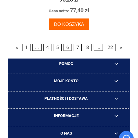
77,40 zł
Cena netto:
DO KOSZYKA
«
1
...
4
5
6
7
8
...
22
»
POMOC
MOJE KONTO
PŁATNOŚCI I DOSTAWA
INFORMACJE
O NAS