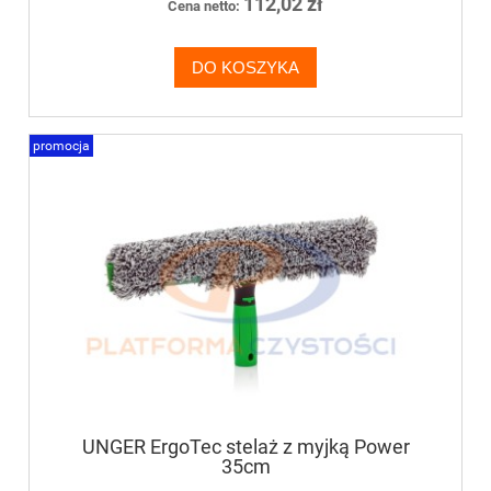
112,02 zł
Cena netto:
DO KOSZYKA
promocja
UNGER ErgoTec stelaż z myjką Power
35cm