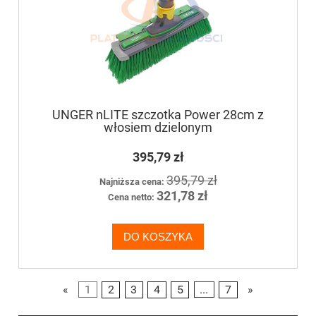
UNGER nLITE szczotka Power 28cm z
włosiem dzielonym
395,79 zł
395,79 zł
Najniższa cena:
321,78 zł
Cena netto:
DO KOSZYKA
«
1
2
3
4
5
...
7
»