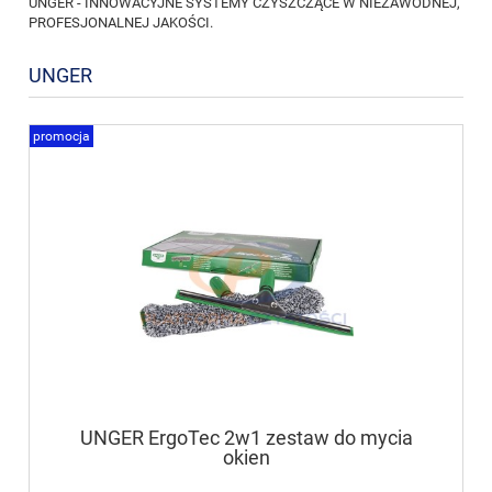
UNGER - INNOWACYJNE SYSTEMY CZYSZCZĄCE W NIEZAWODNEJ,
PROFESJONALNEJ JAKOŚCI.
UNGER
promocja
UNGER ErgoTec 2w1 zestaw do mycia
okien