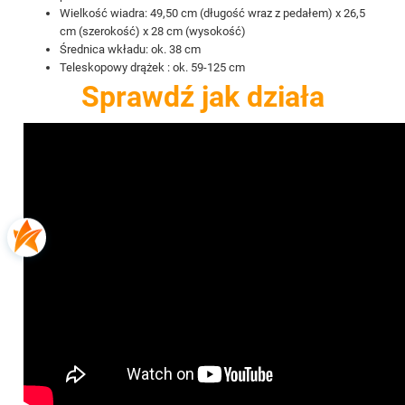
Wielkość wiadra: 49,50 cm (długość wraz z pedałem) x 26,5
cm (szerokość) x 28 cm (wysokość)
Średnica wkładu: ok. 38 cm
Teleskopowy drążek : ok. 59-125 cm
Sprawdź jak działa