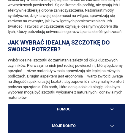
wewnętrznych powierzchni. Są delikatne dla podłóg, nie rysują ich i
efektywnie zbierają drobne zanieczyszczenia. Natomiast miotły
syntetyczne, dzięki swojej odporności na wilgoć, sprawdzają się
zarówno na zewnątrz, jak i w wilgotnych pomieszczeniach. Ich
trwałość i łatwość w czyszczeniu czynią je idealnym wyborem dla
tych, którzy potrzebują uniwersalnego rozwiązania do różnych zadań.
JAK WYBRAĆ IDEALNĄ SZCZOTKĘ DO
SWOICH POTRZEB?
Wybór idealnej szczotki do zamiatania zależy od kilku kluczowych
czynników. Pierwszym z nich jest rodzaj powierzchni, którą będziemy
sprzątać – różne materiały włosia sprawdzają się lepiej na różnych
podłożach. Drugim aspektem jest ergonomia – warto zwrócić uwagę
na długość rączki oraz jej kształt, aby zapewnić maksymalny komfort
podczas sprzątania. Dla osób, które cenią sobie ekologię, idealnym
wyborem mogą być szczotki wykonane z naturalnych i odnawialnych
materiałów.
POMOC
MOJE KONTO