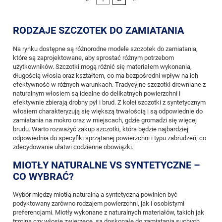
RODZAJE SZCZOTEK DO ZAMIATANIA
Na rynku dostępne są różnorodne modele szczotek do zamiatania,
które są zaprojektowane, aby sprostać różnym potrzebom
użytkowników. Szczotki mogą różnić się materiałem wykonania,
długością włosia oraz kształtem, co ma bezpośredni wpływ na ich
efektywność w różnych warunkach. Tradycyjne szczotki drewniane z
naturalnym włosiem są idealne do delikatnych powierzchni i
efektywnie zbierają drobny pył i brud. Z kolei szczotki z syntetycznym
włosiem charakteryzują się większą trwałością i są odpowiednie do
zamiatania na mokro oraz w miejscach, gdzie gromadzi się więcej
brudu. Warto rozważyć zakup szczotki, która będzie najbardziej
odpowiednia do specyfiki sprzątanej powierzchni i typu zabrudzeń, co
zdecydowanie ułatwi codzienne obowiązki.
MIOTŁY NATURALNE VS SYNTETYCZNE –
CO WYBRAĆ?
Wybór między miotłą naturalną a syntetyczną powinien być
podyktowany zarówno rodzajem powierzchni, jak i osobistymi
preferencjami. Miotły wykonane z naturalnych materiałów, takich jak
trzcina czy włosie zwierzęce, są doskonałe do zamiatania suchych,