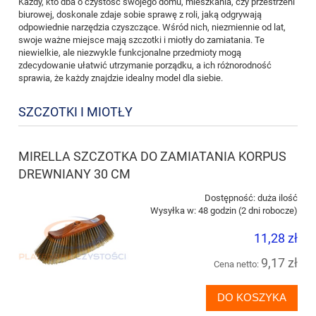
Każdy, kto dba o czystość swojego domu, mieszkania, czy przestrzeni
biurowej, doskonale zdaje sobie sprawę z roli, jaką odgrywają
odpowiednie narzędzia czyszczące. Wśród nich, niezmiennie od lat,
swoje ważne miejsce mają szczotki i miotły do zamiatania. Te
niewielkie, ale niezwykle funkcjonalne przedmioty mogą
zdecydowanie ułatwić utrzymanie porządku, a ich różnorodność
sprawia, że każdy znajdzie idealny model dla siebie.
SZCZOTKI I MIOTŁY
MIRELLA SZCZOTKA DO ZAMIATANIA KORPUS
DREWNIANY 30 CM
Dostępność:
duża ilość
Wysyłka w:
48 godzin (2 dni robocze)
11,28 zł
9,17 zł
Cena netto:
DO KOSZYKA