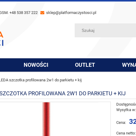
GSM. +48 538 357 222
sklep@platformaczystosci.pl
NOWOŚCI
OUTLET
WYN
LEDA szczotka profilowana 2w1 do parkietu + kij
 SZCZOTKA PROFILOWANA 2W1 DO PARKIETU + KIJ
Dostępnoś
Wysyłka w
32
Cena:
Cena netto: