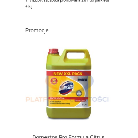
VILEDA szczotka profilowana 2w1 do parkietu
+ kij
Promocje
Domestos Pro Formula Citrus
DIVERSE