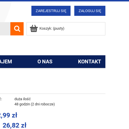
ZAREJESTRUJ SIĘ
ZALOGUJ SIĘ
Koszyk:
(pusty)
AJEM
O NAS
KONTAKT
ć:
duża ilość
:
48 godzin (2 dni robocze)
,99 zł
26,82 zł