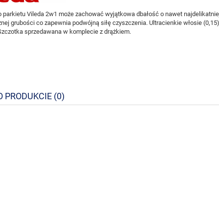
o parkietu Vileda 2w1 może zachować w
yjątkowa dbałość o nawet najdelikatni
żnej grubości co zapewnia podwójną siłę czyszczenia. Ultracienkie włosie (0,15)
 Szczotka sprzedawana w komplecie z drążkiem.
O PRODUKCIE (0)