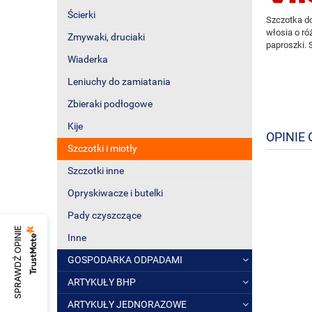
Ścierki
Szczotka d
włosia o ró
Zmywaki, druciaki
paproszki.
Wiaderka
Leniuchy do zamiatania
Zbieraki podłogowe
Kije
OPINIE 
Szczotki i miotły
Szczotki inne
Opryskiwacze i butelki
Pady czyszczące
SPRAWDŹ OPINIE
Inne
GOSPODARKA ODPADAMI
ARTYKUŁY BHP
ARTYKUŁY JEDNORAZOWE