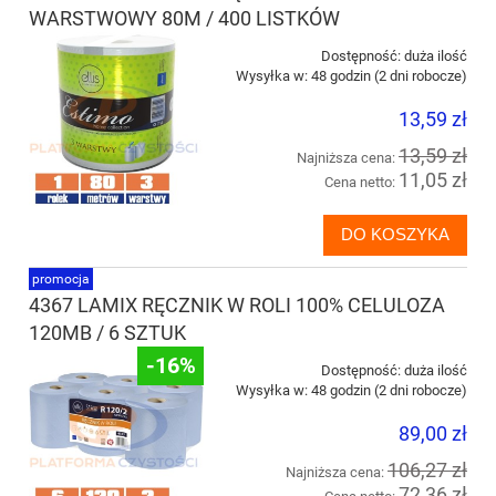
WARSTWOWY 80M / 400 LISTKÓW
Dostępność:
duża ilość
Wysyłka w:
48 godzin (2 dni robocze)
13,59 zł
13,59 zł
Najniższa cena:
11,05 zł
Cena netto:
DO KOSZYKA
promocja
4367 LAMIX RĘCZNIK W ROLI 100% CELULOZA
120MB / 6 SZTUK
-16%
Dostępność:
duża ilość
Wysyłka w:
48 godzin (2 dni robocze)
89,00 zł
106,27 zł
Najniższa cena:
72,36 zł