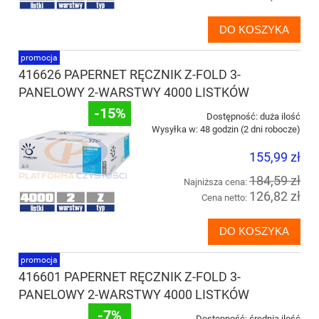
DO KOSZYKA
promocja
416626 PAPERNET RĘCZNIK Z-FOLD 3-
PANELOWY 2-WARSTWY 4000 LISTKÓW
-15%
Dostępność:
duża ilość
Wysyłka w:
48 godzin (2 dni robocze)
155,99 zł
184,59 zł
Najniższa cena:
126,82 zł
Cena netto:
DO KOSZYKA
promocja
416601 PAPERNET RĘCZNIK Z-FOLD 3-
PANELOWY 2-WARSTWY 4000 LISTKÓW
-7%
Dostępność:
średnia ilość