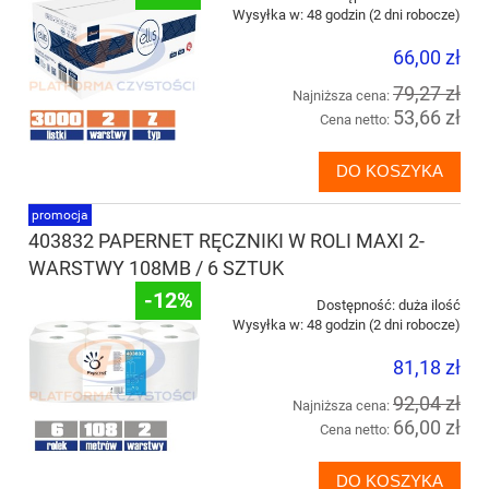
Wysyłka w:
48 godzin (2 dni robocze)
66,00 zł
79,27 zł
Najniższa cena:
53,66 zł
Cena netto:
DO KOSZYKA
promocja
403832 PAPERNET RĘCZNIKI W ROLI MAXI 2-
WARSTWY 108MB / 6 SZTUK
-12%
Dostępność:
duża ilość
Wysyłka w:
48 godzin (2 dni robocze)
81,18 zł
92,04 zł
Najniższa cena:
66,00 zł
Cena netto:
DO KOSZYKA