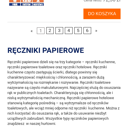
Cena netto:
DO KOSZYKA
«
1
2
3
4
5
6
»
RĘCZNIKI PAPIEROWE
Ręczniki papierowe dzieli się na trzy kategorie – ręczniki kuchenne,
ręczniki papierowe toaletowe oraz ręczniki hotelowe. Ręczniki
kuchenne często zastępują ścierki, dlatego powinny się
charakteryzować miękkością i chłonnością, a zarazem dużą
wytrzymałością na rozmiękanie i rozrywanie. Ręczniki toaletowe
nazywane są często makulaturowymi. Najczęściej służą do osuszania
rąk w publicznych toaletach. Charakteryzują się chłonnością, ale i
niską wytrzymałością mechaniczną. Ręczniki papierowe hotelowe
stanowią kategorię pośrednią – są wytrzymalsze od ręczników
toaletowych, ale wciąż mniej odporne niż ręczniki kuchenne. Można z
nich korzystać do osuszania rąk, a także do usuwanie niezbyt
uciążliwych zabrudzeń. Wszystkie typy ręczników papierowych
znajdziesz w naszej hurtowni.