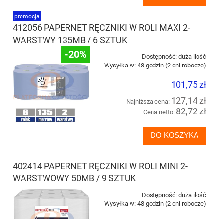
promocja
412056 PAPERNET RĘCZNIKI W ROLI MAXI 2-
WARSTWY 135MB / 6 SZTUK
-20%
Dostępność:
duża ilość
Wysyłka w:
48 godzin (2 dni robocze)
101,75 zł
127,14 zł
Najniższa cena:
82,72 zł
Cena netto:
DO KOSZYKA
402414 PAPERNET RĘCZNIKI W ROLI MINI 2-
WARSTWOWY 50MB / 9 SZTUK
Dostępność:
duża ilość
Wysyłka w:
48 godzin (2 dni robocze)