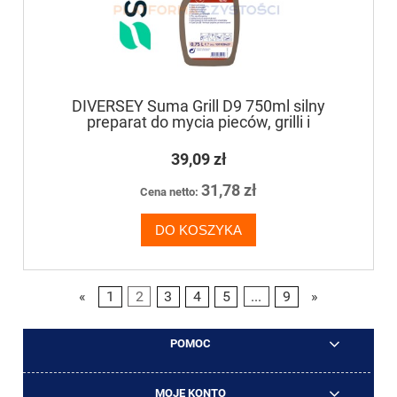
DIVERSEY Suma Grill D9 750ml silny
preparat do mycia pieców, grilli i
smażalników
39,09 zł
31,78 zł
Cena netto:
DO KOSZYKA
«
1
2
3
4
5
...
9
»
POMOC
MOJE KONTO