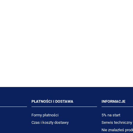
tec Asset 5L neutralny
DIVERSEY Good Sense Breakd
rat do mycia podłóg
5L neutralizator nieprzyjemne
zapachu
99,19 zł
313,16 zł
91,00 zł
287,30 zł
niższa cena:
Najniższa cena:
DO KOSZYKA
DO KOSZYKA
PŁATNOŚCI I DOSTAWA
INFORMACJE
Formy płatności
5% na start
Czas i koszty dostawy
Serwis techniczny
Nie znalazłeś prod