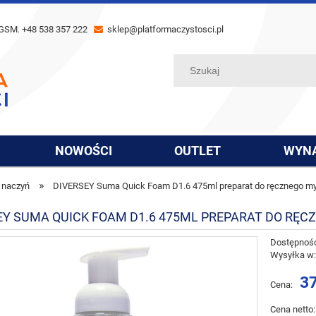
GSM. +48 538 357 222
sklep@platformaczystosci.pl
NOWOŚCI
OUTLET
WYN
»
 naczyń
DIVERSEY Suma Quick Foam D1.6 475ml preparat do ręcznego myc
EY SUMA QUICK FOAM D1.6 475ML PREPARAT DO RĘC
Dostępnoś
Wysyłka w
37
Cena:
Cena netto: