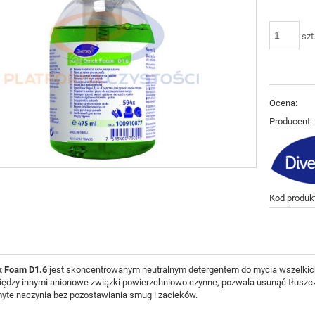
szt
Ocena:
Producent:
Kod produk
k Foam D1.6
jest skoncentrowanym neutralnym detergentem do mycia wszelkic
dzy innymi anionowe związki powierzchniowo czynne, pozwala usunąć tłuszcz,
yte naczynia bez pozostawiania smug i zacieków.