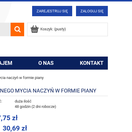
ZAREJESTRUJ SIĘ
ZALOGUJ SIĘ
Koszyk:
(pusty)
AJEM
O NAS
KONTAKT
ia naczyń w formie piany
ZNEGO MYCIA NACZYŃ W FORMIE PIANY
ć:
duża ilość
:
48 godzin (2 dni robocze)
,75 zł
30,69 zł