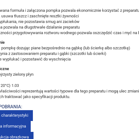
wana formuła i załączona pompka pozwala ekonomicznie korzystać z preparat
 usuwa tłuszcz i zaschnięte resztki żywności
ypłukania, nie pozostawia smug ani zacieków
a pozwala na długotrwałe działanie preparatu
czności przygotowywania roztworu wodnego pozwala oszczędzić czas i myć na 
nie
 pompkę dozując piane bezpośrednio na gąbkę (lub ścierkę albo szczotkę)
ynia z zastosowaniem preparatu i gąbki (szczotki lub ścierki)
e wypłukać i pozostawić do wyschnięcia
iczne
jrzysty zielony płyn
 20°C) 1.03
aściwości reprezentują wartości typowe dla tego preparatu i mogą ulec zmiani
ich traktować jako specyfikacji produktu.
 POBRANIA:
 charakterystyki
ka informacyjna
rukcja obrazkowa