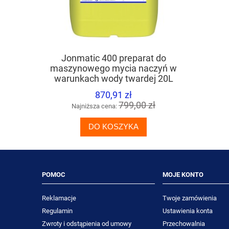
Jonmatic 400 preparat do
TASKI Jon
maszynowego mycia naczyń w
prepa
warunkach wody twardej 20L
870,91 zł
799,00 zł
Najniższa cena:
Naj
DO KOSZYKA
POMOC
MOJE KONTO
Reklamacje
Twoje zamówienia
Regulamin
Ustawienia konta
Zwroty i odstąpienia od umowy
Przechowalnia