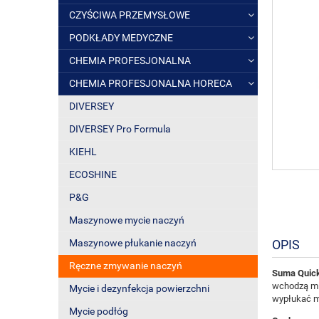
CZYŚCIWA PRZEMYSŁOWE
PODKŁADY MEDYCZNE
CHEMIA PROFESJONALNA
CHEMIA PROFESJONALNA HORECA
DIVERSEY
DIVERSEY Pro Formula
KIEHL
ECOSHINE
P&G
Maszynowe mycie naczyń
OPIS
Maszynowe płukanie naczyń
Ręczne zmywanie naczyń
Suma Quic
wchodzą mię
Mycie i dezynfekcja powierzchni
wypłukać m
Mycie podłóg