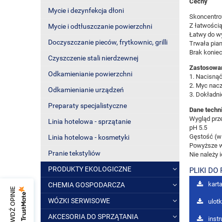
Cechy
Mycie i dezynfekcja dłoni
Skoncentro
Z łatwością
Mycie i odtłuszczanie powierzchni
Łatwy do w
Doczyszczanie pieców, frytkownic, grilli
Trwała pian
Brak konie
Czyszczenie stali nierdzewnej
Zastosowa
Odkamienianie powierzchni
1. Nacisnąć
2. Myc nacz
Odkamienianie urządzeń
3. Dokładni
Preparaty specjalistyczne
Dane techn
Wygląd prze
Linia hotelowa - sprzątanie
pH 5.5
Gęstość (w
Linia hotelowa - kosmetyki
Powyższe wł
Pranie tekstyliów
Nie należy 
PRODUKTY EKOLOGICZNE
PLIKI DO
karta
CHEMIA GOSPODARCZA
SPRAWDŹ OPINIE
WÓZKI SERWISOWE
ulot
AKCESORIA DO SPRZĄTANIA
inst