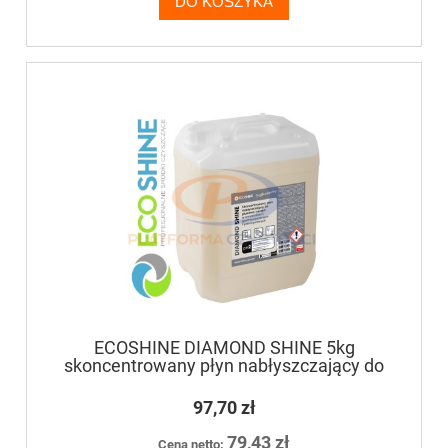
DO KOSZYKA
ECOSHINE DIAMOND SHINE 5kg
skoncentrowany płyn nabłyszczający do
płukania naczyń w zmywarkach
gastronomicznych i przemysłowych
97,70 zł
79,43 zł
Cena netto: