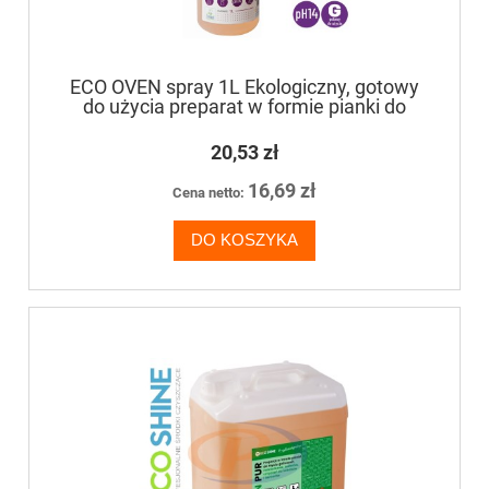
ECO OVEN spray 1L Ekologiczny, gotowy
do użycia preparat w formie pianki do
czyszczenia grillów kuchenek, piekarników,
pieców, okapów oraz kominków
20,53 zł
16,69 zł
Cena netto:
DO KOSZYKA