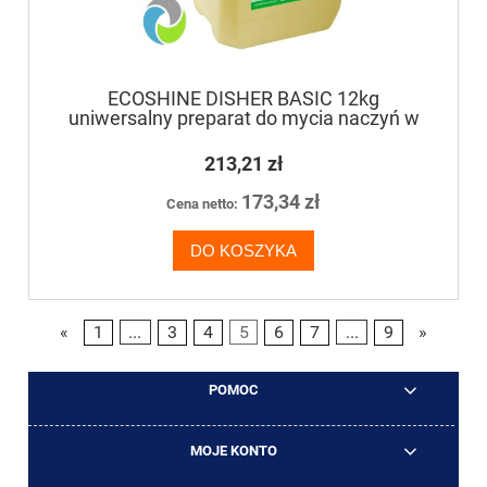
ECOSHINE DISHER BASIC 12kg
uniwersalny preparat do mycia naczyń w
zmywarkach gastronomicznych i
przemysłowych
213,21 zł
173,34 zł
Cena netto:
DO KOSZYKA
«
1
...
3
4
5
6
7
...
9
»
POMOC
MOJE KONTO