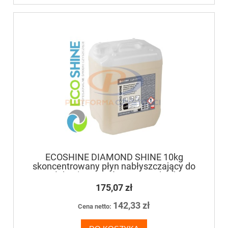
ECOSHINE DIAMOND SHINE 10kg
skoncentrowany płyn nabłyszczający do
płukania naczyń w zmywarkach
gastronomicznych i przemysłowych
175,07 zł
142,33 zł
Cena netto: