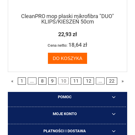
CleanPRO mop płaski mikrofibra "DUO"
KLIPS/KIESZEŃ 50cm
22,93 zł
18,64 zł
Cena netto:
DO KOSZYKA
«
1
...
8
9
10
11
12
...
22
»
POMOC
MOJE KONTO
PŁATNOŚCI I DOSTAWA