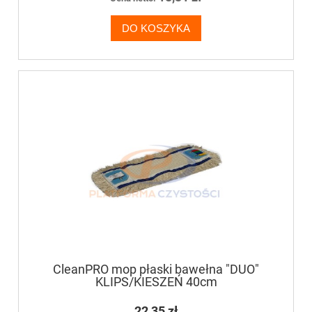
DO KOSZYKA
CleanPRO mop płaski bawełna "DUO"
KLIPS/KIESZEŃ 40cm
22,35 zł