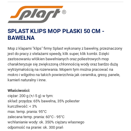
SPLAST KLIPS MOP PŁASKI 50 CM -
BAWEŁNA
Mop z klapami "klips" firmy Splast wykonany z bawełny, przeznaczony
jest do pracy z stelażami speedy, klik super, klik kombi. Dzięki
zastosowaniu włókien bawełnianych oraz poliestrowych mop
charakteryzuje się zwiększoną chłonnością wody oraz bardzo dużą
wytrzymałością na rozerwania. Mopem tym można pracować na
mokro i wilgotno na takich powierzchnia jak ceramika, gresy, panele,
kamień naturalny i inne.
Właściwości:
ciężar: 200 g (+/-5 g) w tym:
skład: przędza: 65% bawełna, 35% poliester
kurczliwość: < 3%
max. temp. prania: 95°C
zalecana temp. prania: 60°C - 95°C
wchłanianie wody: ok. 350% ciężaru własnego
odporność na pranie: ok. 300 prań