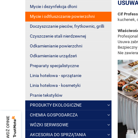
USUWA
Mycie i dezynfekcja dłoni
Cif Profes
Mycie i odtłuszczanie powierzchni
kuchenek, o
Doczyszczanie pieców, frytkownic, grilli
Właściwośc
Czyszczenie stali nierdzewnej
Profesjonal
Usuwa zabr
Odkamienianie powierzchni
Bezpieczny 
Nie zawier
Odkamienianie urządzeń
Preparaty specjalistyczne
Linia hotelowa - sprzątanie
Linia hotelowa - kosmetyki
Pranie tekstyliów
PRODUKTY EKOLOGICZNE
CHEMIA GOSPODARCZA
SPRAWDŹ OPINIE
WÓZKI SERWISOWE
AKCESORIA DO SPRZĄTANIA