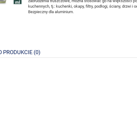
zabrudzenia tłuszczowe, można stosować go na większości p
kuchennych, tj.: kuchenki, okapy, filtry, podłogi, ściany, drzwi i 
Bezpieczny dla aluminium.
O PRODUKCIE (0)