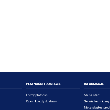
int Glass 5L preparat do
TASKI Sani Antikalk 1L silny,
ierzchni wodoodpornych
kwasowy preparat do
i szklanych
odkamieniania powierzchni
łazienkowych
77,00 zł
24,53 zł
70,64 zł
22,50 zł
niższa cena:
Najniższa cena:
DO KOSZYKA
DO KOSZYKA
PŁATNOŚCI I DOSTAWA
INFORMACJE
Formy płatności
5% na start
Czas i koszty dostawy
Serwis techniczny
Nie znalazłeś prod