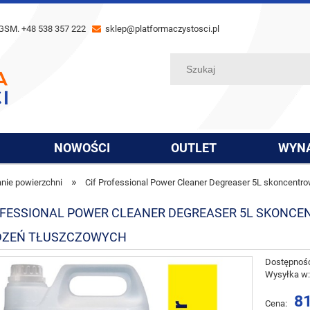
GSM. +48 538 357 222
sklep@platformaczystosci.pl
NOWOŚCI
OUTLET
WYN
»
anie powierzchni
Cif Professional Power Cleaner Degreaser 5L skoncentr
OFESSIONAL POWER CLEANER DEGREASER 5L SKONC
DZEŃ TŁUSZCZOWYCH
Dostępnoś
Wysyłka w
81
Cena: