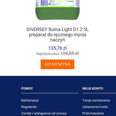
DIVERSEY Suma Light D1.2 5L
TASKI Spr
preparat do ręcznego mycia
mycia pow
naczyń
135,76 zł
124,55 zł
Najniższa cena:
Naj
DO KOSZYKA
POMOC
MOJE KONTO
Reklamacje
Twoje zamówienia
Regulamin
Ustawienia konta
Zwroty i odstąpienia od umowy
Przechowalnia