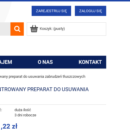
ZAREJESTRUJ SIĘ
ZALOGUJ SIĘ
Koszyk:
(pusty)
AJEM
O NAS
KONTAKT
owany preparat do usuwania zabrudzeń tłuszczowych
ENTROWANY PREPARAT DO USUWANIA
ć:
duża ilość
:
3 dni robocze
,22 zł