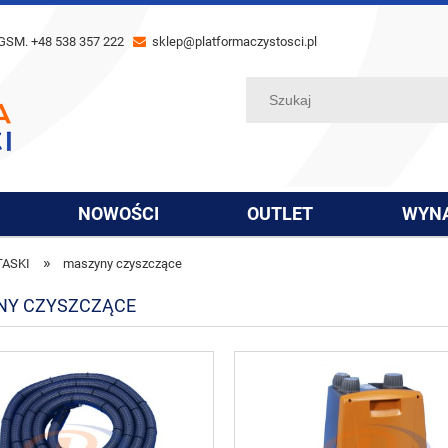
GSM. +48 538 357 222
sklep@platformaczystosci.pl
NOWOŚCI
OUTLET
WYN
»
TASKI
maszyny czyszczące
NY CZYSZCZĄCE