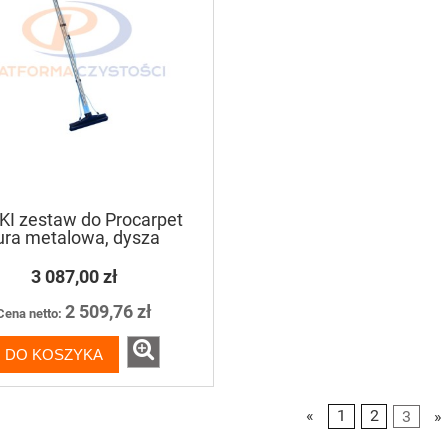
KI zestaw do Procarpet
ura metalowa, dysza
atryskowo-zbierająca
3 087,00 zł
2 509,76 zł
Cena netto:
DO KOSZYKA
«
1
2
3
»