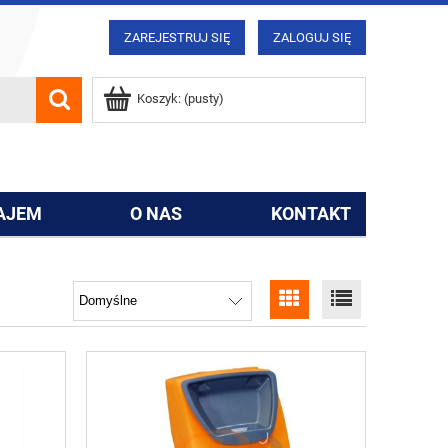
ZAREJESTRUJ SIĘ
ZALOGUJ SIĘ
Koszyk:
(pusty)
AJEM
O NAS
KONTAKT