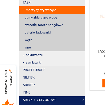
TASKI
maszyny czyszczące
gumy zbierające wodę
szczotki, tarcze napędowe
baterie, ładowarki
węże
inne
TAS
odkurzacze
r
n
zamiatarki
PROFI EUROPE
SPRAWDŹ OPINIE
NILFISK
ADIATEK
INNE
ARTYKUŁY SEZONOWE