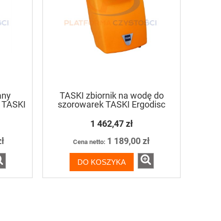
any
TASKI zbiornik na wodę do
 TASKI
szorowarek TASKI Ergodisc
1 462,47 zł
zł
1 189,00 zł
Cena netto:
DO KOSZYKA