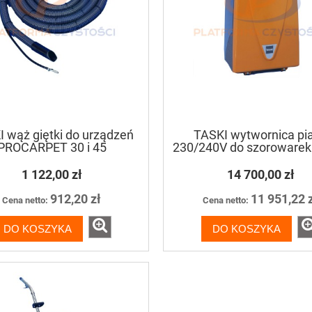
 wąż giętki do urządzeń
TASKI wytwornica pi
PROCARPET 30 i 45
230/240V do szorowarek
Ergodisc
1 122,00 zł
14 700,00 zł
912,20 zł
11 951,22 
Cena netto:
Cena netto:
DO KOSZYKA
DO KOSZYKA