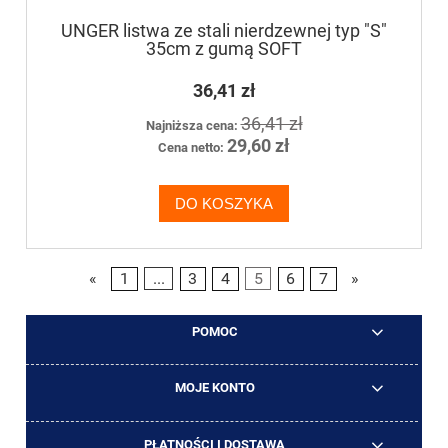
UNGER listwa ze stali nierdzewnej typ "S"
35cm z gumą SOFT
36,41 zł
36,41 zł
Najniższa cena:
29,60 zł
Cena netto:
DO KOSZYKA
«
1
...
3
4
5
6
7
»
POMOC
MOJE KONTO
PŁATNOŚCI I DOSTAWA