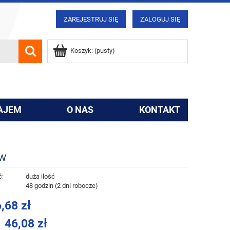
ZAREJESTRUJ SIĘ
ZALOGUJ SIĘ
Koszyk:
(pusty)
AJEM
O NAS
KONTAKT
ÓW
ć:
duża ilość
:
48 godzin (2 dni robocze)
,68 zł
46,08 zł