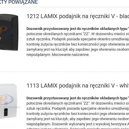
TY POWIĄZANE
1212 LAMIX podajnik na ręczniki V - blac
Dozownik przystosowany jest do ręczników składanych typu 
potocznie określanych ręcznikami "ZZ". W dozowniku mieści s
sztuk ręcznika. Podajnik posiada specjalne okienko umożliwia
kontrolę zużycia ręczników bez konieczności jego otwierania o
zamykany jest na kluczyk aby zapobiec jego otwieraniu osobo
niepożądanym. Mocowanie naścienne.
1113 LAMIX podajnik na ręczniki V - whit
Dozownik przystosowany jest do ręczników składanych typu 
potocznie określanych ręcznikami "ZZ". W dozowniku mieści s
sztuk ręcznika. Podajnik posiada specjalne okienko umożliwia
kontrolę zużycia ręczników bez konieczności jego otwierania o
zamykany jest na kluczyk, aby zapobiec jego otwieraniu osob
niepożądanym. Dozownik wykonany jest z wysokiej tworzywa A