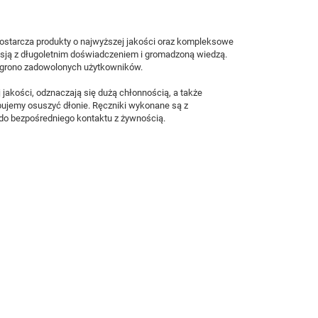
ostarcza produkty o najwyższej jakości oraz kompleksowe
pasją z długoletnim doświadczeniem i gromadzoną wiedzą.
ię grono zadowolonych użytkowników.
 jakości, odznaczają się dużą chłonnością, a także
bujemy osuszyć dłonie. Ręczniki wykonane są z
do bezpośredniego kontaktu z żywnością.