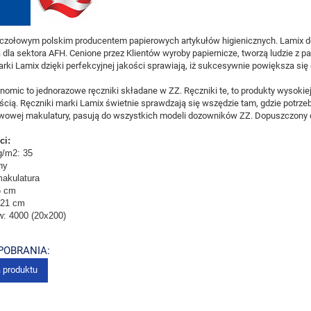
 czołowym polskim producentem papierowych artykułów higienicznych. Lamix d
 dla sektora AFH. Cenione przez Klientów wyroby papiernicze, tworzą ludzie z 
rki Lamix dzięki perfekcyjnej jakości sprawiają, iż sukcesywnie powiększa s
onomic to jednorazowe ręczniki składane w ZZ. Ręczniki te, to produkty wysokiej
cią. Ręczniki marki Lamix świetnie sprawdzają się wszędzie tam, gdzie potrze
wowej makulatury, pasują do wszystkich modeli dozowników ZZ. Dopuszczony 
ci:
g/m2: 35
ny
makulatura
5 cm
 21 cm
ów: 4000 (20x200)
 POBRANIA:
a produktu