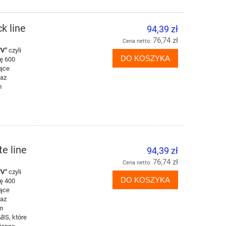
k line
94,39 zł
76,74 zł
Cena netto:
"V"
czyli
DO KOSZYKA
ię 600
jące
raz
m
e line
94,39 zł
76,74 zł
Cena netto:
"V"
czyli
DO KOSZYKA
ię 400
jące
raz
om
BS, które