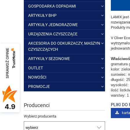
GOSPODARKA ODPADAMI
ARTYKUŁY BHP
LAMIX jest
rozwiązania
ARTYKUŁY JEDNORAZOWE
Produkty ma
URZĄDZENIA CZYSZCZĄCE
V Cliver Ec
wytrzymałoś
AKCESORIA DO ODKURZACZY, MASZYN
jednowarst
CZYSZCZĄCYCH
SPRAWDŹ OPINIE
ARTYKUŁY SEZONOWE
Właściwoś
gramatura 
OUTLET
kolor: zielo
surowiec: 
NOWOŚCI
długość: 2
wysokość:
PROMOCJE
ilość listk
warstwy: 1
PLIKI DO
Producenci
4.9
kart
Wybierz producenta