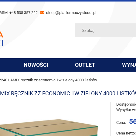
GSM. +48 538 357 222
sklep@platformaczystosci.pl
NOWOŚCI
OUTLET
WYN
2240 LAMIX ręcznik zz economic 1w zielony 4000 listków
AMIX RĘCZNIK ZZ ECONOMIC 1W ZIELONY 4000 LISTK
Dostępnoś
Wysyłka w
56
Cena:
Cena netto: