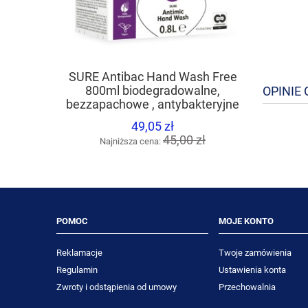
DIVERSE
SURE Antibac Hand Wash Free
uniwersa
800ml biodegradowalne,
OPINIE 
różnyc
bezzapachowe , antybakteryjne
mydło do rąk
49,05 zł
Naj
45,00 zł
Najniższa cena:
POMOC
MOJE KONTO
Reklamacje
Twoje zamówienia
Regulamin
Ustawienia konta
Zwroty i odstąpienia od umowy
Przechowalnia