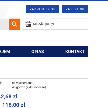
ZAREJESTRUJ SIĘ
ZALOGUJ SIĘ
Koszyk:
(pusty)
AJEM
O NAS
KONTAKT
ć:
na wyczerpaniu
:
48 godzin (2 dni robocze)
2,68 zł
116,00 zł