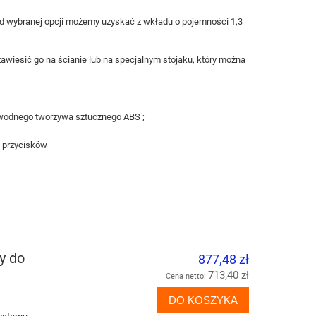
 od wybranej opcji możemy uzyskać z wkładu o pojemności 1,3
esić go na ścianie lub na specjalnym stojaku, który można
awodnego tworzywa sztucznego ABS ;
a przycisków
y do
877,48 zł
713,40 zł
Cena netto:
DO KOSZYKA