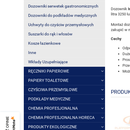
Dozowniki serwetek gastronomicznych
Dozownik
I
litra 3250 l
Dozowniki do podkładów medycznych
Montaż doz
Uchwyty do czyściw przemysłowych
zakupić w n
Suszarki do rąk i włosów
Cechy
Kosze łazienkowe
Odpo
Inne
Duże
Pros
Wkłady Uzupełniające
Prze
RĘCZNIKI PAPIEROWE
Możn
PAPIERY TOALETOWE
CZYŚCIWA PRZEMYSŁOWE
PRODUK
PODKŁADY MEDYCZNE
CHEMIA PROFESJONALNA
CHEMIA PROFESJONALNA HORECA
PRODUKTY EKOLOGICZNE