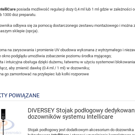
ntelliCare
posiada możliwość regulacji dozy 0,4 ml lub 1 ml gdzie w zależności
ub 1300 doz preparatu.
ownika odbywa się za pomocą dostarczonego zestawu montażowego i można zawi
aszym sklepie (opcja).
rna na zarysowania i promienie UV obudowa wykonana z wytrzymałego i niez
 okno podglądu umożliwia zobaczenie poziomu środka myjącego;
ta i intuicyjna obsługa dzięki dużemu, łatwemu w użyciu systemowi blokowani
łącz, aby zmienić dawkę (0.4 ml / 1 ml) w dozowniku;
a go zamontować na przylepiec lub kołki rozporowe
TY POWIĄZANE
DIVERSEY Stojak podłogowy dedykowan
dozowników systemu Intellicare
Stojak podłogowy jest dodatkowym akcesorium do dozownika