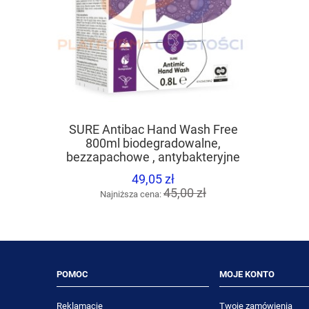
DIVERSE
SURE Antibac Hand Wash Free
uniwersa
800ml biodegradowalne,
różnyc
bezzapachowe , antybakteryjne
mydło do rąk
49,05 zł
Naj
45,00 zł
Najniższa cena:
POMOC
MOJE KONTO
Reklamacje
Twoje zamówienia