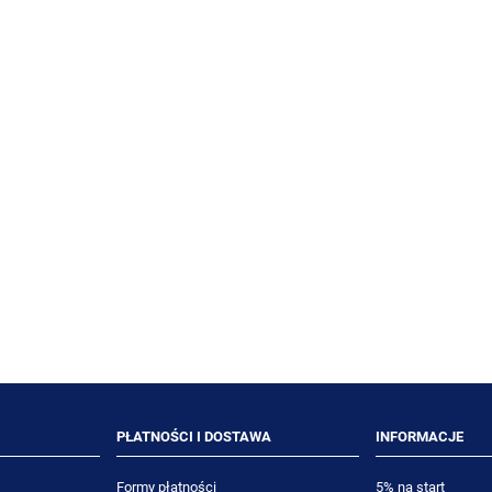
Y Room Care R3 750ml
TASKI Jontec Matt & Care 5
lny preparat do mycia
matowa powłoka zabezpieczaj
h powierzchni i szkła
do podłóg wodoodpornych
25,62 zł
293,21 zł
23,50 zł
269,00 zł
niższa cena:
Najniższa cena:
DO KOSZYKA
DO KOSZYKA
PŁATNOŚCI I DOSTAWA
INFORMACJE
Formy płatności
5% na start