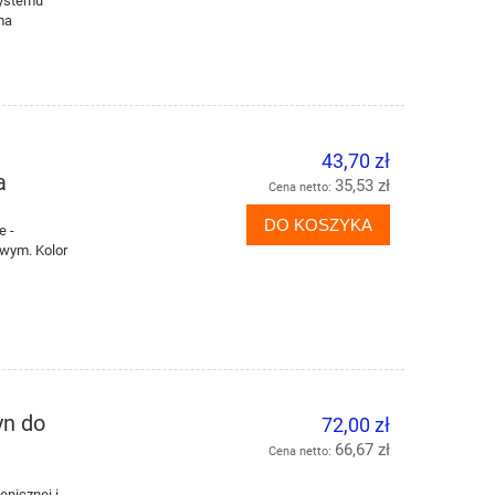
systemu
ma
43,70 zł
a
35,53 zł
Cena netto:
DO KOSZYKA
e -
owym. Kolor
yn do
72,00 zł
66,67 zł
Cena netto:
enicznej i