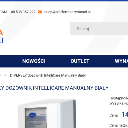
GSM. +48 538 357 222
sklep@platformaczystosci.pl
NOWOŚCI
OUTLET
WYN
»
e
DIVERSEY dozownik IntelliCare Manualny Biały
EY DOZOWNIK INTELLICARE MANUALNY BIAŁY
Dostępnoś
Wysyłka w
14
Cena:
Cena netto: