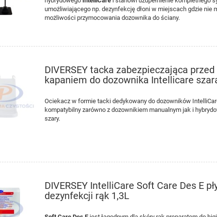
hybrydowego
IntelliCare
i stanowi uzupełnienie kompletnego 
umożliwiającego np. dezynfekcję dłoni w miejscach gdzie nie 
możliwości przymocowania dozownika do ściany.
DIVERSEY tacka zabezpieczająca przed
kapaniem do dozownika Intellicare szar
Ociekacz w formie tacki dedykowany do dozowników IntelliCar
kompatybilny zarówno z dozownikiem manualnym jak i hybryd
szary.
DIVERSEY IntelliCare Soft Care Des E pł
dezynfekcji rąk 1,3L
Soft Care Des E
jest łagodnym dla skóry rąk preparatem do higi