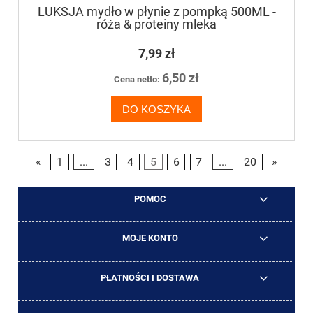
LUKSJA mydło w płynie z pompką 500ML -
róża & proteiny mleka
7,99 zł
6,50 zł
Cena netto:
DO KOSZYKA
«
1
...
3
4
5
6
7
...
20
»
POMOC
MOJE KONTO
PŁATNOŚCI I DOSTAWA