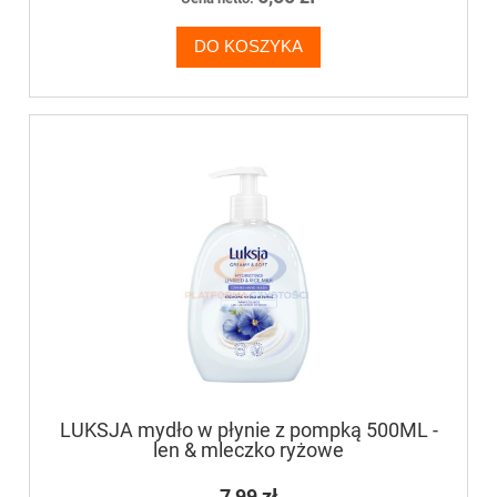
DO KOSZYKA
LUKSJA mydło w płynie z pompką 500ML -
len & mleczko ryżowe
7,99 zł