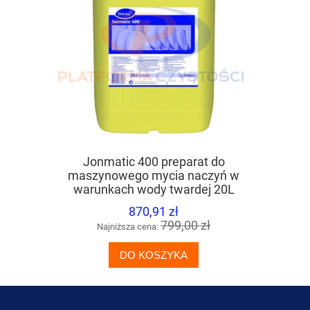
Jonmatic 400 preparat do
TASKI Jon
maszynowego mycia naczyń w
prepa
warunkach wody twardej 20L
870,91 zł
799,00 zł
Najniższa cena:
Naj
DO KOSZYKA