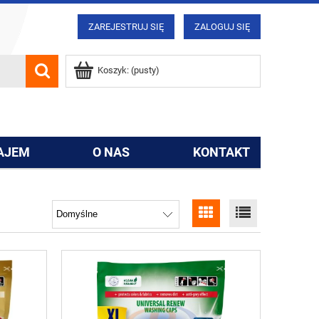
ZAREJESTRUJ SIĘ
ZALOGUJ SIĘ
Koszyk:
(pusty)
AJEM
O NAS
KONTAKT