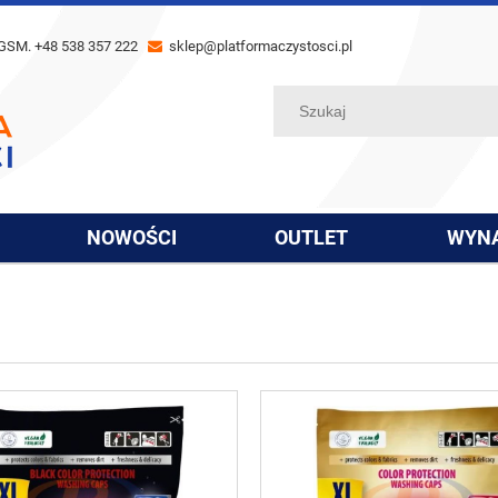
GSM. +48 538 357 222
sklep@platformaczystosci.pl
NOWOŚCI
OUTLET
WYN