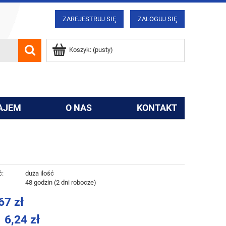
ZAREJESTRUJ SIĘ
ZALOGUJ SIĘ
Koszyk:
(pusty)
AJEM
O NAS
KONTAKT
ć:
duża ilość
:
48 godzin (2 dni robocze)
67 zł
6,24 zł