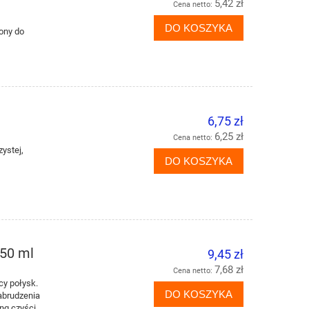
5,42 zł
Cena netto:
DO KOSZYKA
ony do
6,75 zł
6,25 zł
Cena netto:
ystej,
DO KOSZYKA
750 ml
9,45 zł
7,68 zł
Cena netto:
cy połysk.
DO KOSZYKA
zabrudzenia
ang czyści