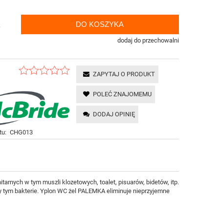
DO KOSZYKA
.
dodaj do przechowalni
ZAPYTAJ O PRODUKT
POLEĆ ZNAJOMEMU
DODAJ OPINIĘ
tu:
CHG013
rnych w tym muszli klozetowych, toalet, pisuarów, bidetów, itp.
zy tym bakterie. Yplon WC żel PALEMKA eliminuje nieprzyjemne