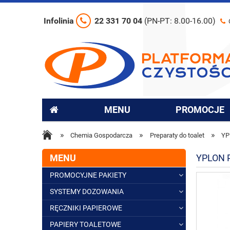
Infolinia
22 331 70 04
(PN-PT: 8.00-16.00)
MENU
PROMOCJE
»
»
»
Chemia Gospodarcza
Preparaty do toalet
YP
MENU
YPLON 
PROMOCYJNE PAKIETY
SYSTEMY DOZOWANIA
RĘCZNIKI PAPIEROWE
PAPIERY TOALETOWE