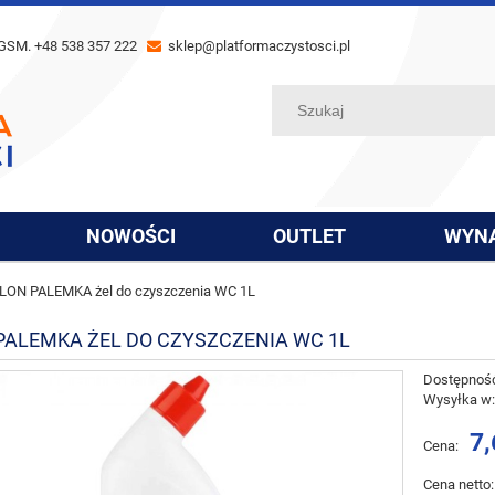
GSM. +48 538 357 222
sklep@platformaczystosci.pl
NOWOŚCI
OUTLET
WYN
LON PALEMKA żel do czyszczenia WC 1L
PALEMKA ŻEL DO CZYSZCZENIA WC 1L
Dostępnoś
Wysyłka w
7,
Cena:
Cena netto: