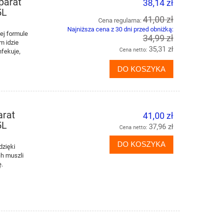
parat
38,14 zł
5L
-14%
41,00 zł
Cena regularna:
Najniższa cena z 30 dni przed obniżką:
ej formule
34,99 zł
m idzie
35,31 zł
Cena netto:
fekuje,
DO KOSZYKA
arat
41,00 zł
5L
37,96 zł
Cena netto:
DO KOSZYKA
dzięki
ch muszli
TASKI Tapi Stain Remover 2 750 ml
DIVERSEY Oxivir 
ę.
preparat do usuwania plam z
preparat myjąco-
ą
wykładzin podłogowych i dywanów
nieinwazyjn
medycznych or
77,00 zł
44,9
nieporowatych
89,38 zł
Najniższa cena:
Najniższa ce