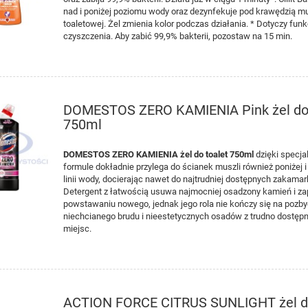
nad i poniżej poziomu wody oraz dezynfekuje pod krawędzią mu
toaletowej. Żel zmienia kolor podczas działania. * Dotyczy funk
czyszczenia. Aby zabić 99,9% bakterii, pozostaw na 15 min.
DOMESTOS ZERO KAMIENIA Pink żel do 
750ml
DOMESTOS ZERO KAMIENIA żel do toalet 750ml
dzięki specjal
formule dokładnie przylega do ścianek muszli również poniżej 
linii wody, docierając nawet do najtrudniej dostępnych zakama
Detergent z łatwością usuwa najmocniej osadzony kamień i z
powstawaniu nowego, jednak jego rola nie kończy się na pozby
niechcianego brudu i nieestetycznych osadów z trudno dostęp
miejsc.
ACTION FORCE CITRUS SUNLIGHT żel d