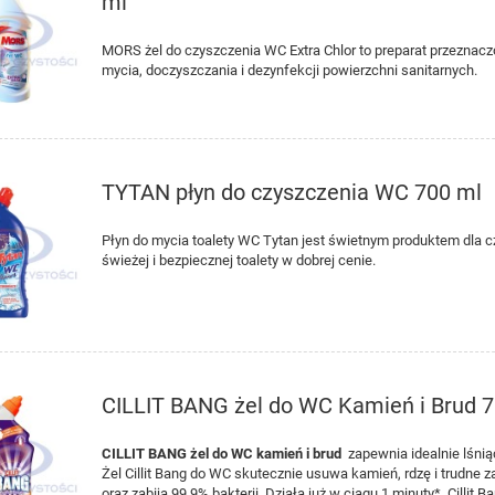
ml
MORS żel do czyszczenia WC Extra Chlor to preparat przeznacz
mycia, doczyszczania i dezynfekcji powierzchni sanitarnych.
TYTAN płyn do czyszczenia WC 700 ml
Płyn do mycia toalety WC Tytan jest świetnym produktem dla cz
świeżej i bezpiecznej toalety w dobrej cenie.
CILLIT BANG żel do WC Kamień i Brud 
CILLIT BANG żel do WC kamień i brud
zapewnia idealnie lśnią
Żel Cillit Bang do WC skutecznie usuwa kamień, rdzę i trudne 
oraz zabija 99,9% bakterii. Działa już w ciągu 1 minuty*. Cillit B