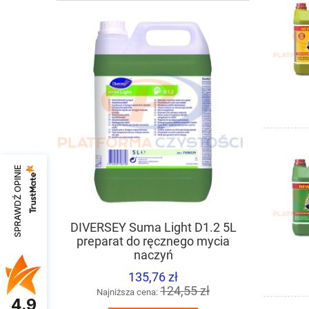
SPRAWDŹ OPINIE
DIVERSEY Suma Light D1.2 5L
TASKI Spr
preparat do ręcznego mycia
mycia pow
naczyń
135,76 zł
124,55 zł
Najniższa cena:
Naj
4.9