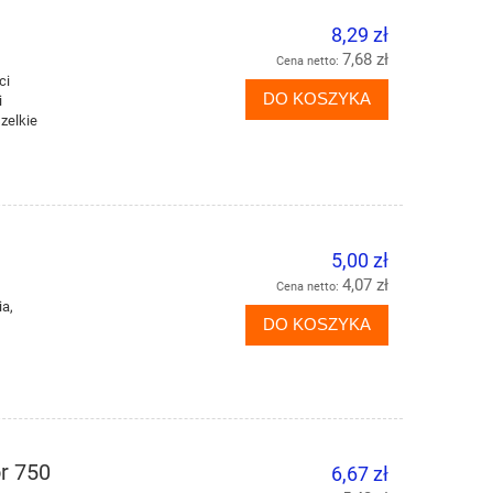
DO KOSZYKA
DO KO
8,29 zł
7,68 zł
Cena netto:
ci
DO KOSZYKA
i
zelkie
5,00 zł
4,07 zł
Cena netto:
ia,
DO KOSZYKA
r 750
6,67 zł