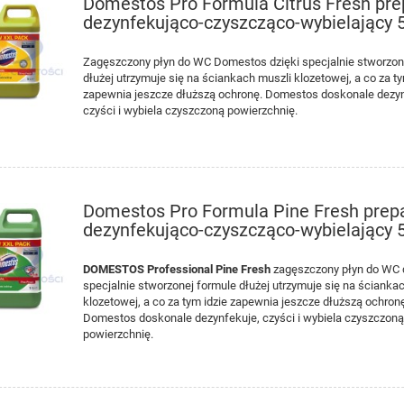
Domestos Pro Formula Citrus Fresh pre
dezynfekująco-czyszcząco-wybielający 
Zagęszczony płyn do WC Domestos dzięki specjalnie stworzon
dłużej utrzymuje się na ściankach muszli klozetowej, a co za ty
zapewnia jeszcze dłuższą ochronę. Domestos doskonale dezyn
czyści i wybiela czyszczoną powierzchnię.
Domestos Pro Formula Pine Fresh prep
dezynfekująco-czyszcząco-wybielający 
DOMESTOS Professional Pine Fresh
zagęszczony płyn do WC 
specjalnie stworzonej formule dłużej utrzymuje się na ścianka
int Glass 5L preparat do
TASKI Sani Antikalk 1L silny,
klozetowej, a co za tym idzie zapewnia jeszcze dłuższą ochron
ierzchni wodoodpornych
kwasowy preparat do
Domestos doskonale dezynfekuje, czyści i wybiela czyszczon
i szklanych
odkamieniania powierzchni
powierzchnię.
łazienkowych
77,00 zł
24,53 zł
70,64 zł
22,50 zł
niższa cena:
Najniższa cena: