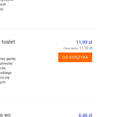
szli
cji
toalet
11,99 zł
11,10 zł
Cena netto:
DO KOSZYKA
nej, gęstej
i powyżej
rków.
apobiega
ciu się
nych
o wc
6,46 zł