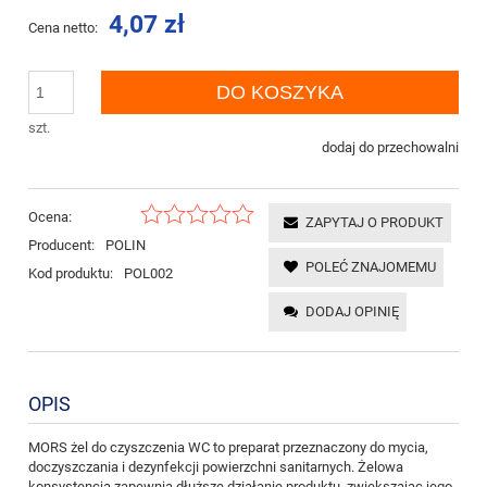
4,07 zł
Cena netto:
DO KOSZYKA
szt.
dodaj do przechowalni
Ocena:
ZAPYTAJ O PRODUKT
Producent:
POLIN
POLEĆ ZNAJOMEMU
Kod produktu:
POL002
DODAJ OPINIĘ
OPIS
MORS żel do czyszczenia WC to preparat przeznaczony do mycia,
doczyszczania i dezynfekcji powierzchni sanitarnych. Żelowa
konsystencja zapewnia dłuższe działanie produktu, zwiększając jego