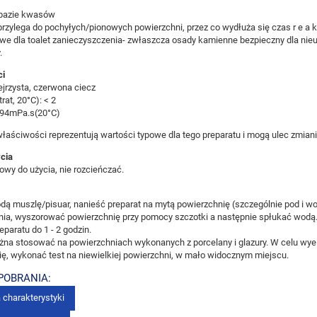
 bazie kwasów
rzylega do pochyłych/pionowych powierzchni, przez co wydłuża się czas r e a k
we dla toalet zanieczyszczenia- zwłaszcza osady kamienne bezpieczny dla nie
.
ci
ejrzysta, czerwona ciecz
rat, 20°C): < 2
 94mPa.s(20°C)
aściwości reprezentują wartości typowe dla tego preparatu i mogą ulec zmianie.
cia
owy do użycia, nie rozcieńczać.
ą muszlę/pisuar, nanieść preparat na mytą powierzchnię (szczególnie pod i wok
ania, wyszorować powierzchnię przy pomocy szczotki a następnie spłukać wodą
eparatu do 1 - 2 godzin.
żna stosować na powierzchniach wykonanych z porcelany i glazury. W celu wy
ę, wykonać test na niewielkiej powierzchni, w mało widocznym miejscu.
 POBRANIA:
 charakterystyki