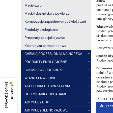
Zalety
produkt na
Mycie szyb
doskonale p
Mycie i dezynfekcja powierzchni
usuwa typo
oraz glazury
Kompozycje zapachowe (odświeżacze)
Właściwoś
Produkty ekologiczne
Postać: prz
pH (koncent
Preparaty specjalistyczne
Lepkość: ≈
Kosmetyka samochodowa
Powyższe wł
CHEMIA PROFESJONALNA HORECA
Sposób uży
Produkt got
PRODUKTY EKOLOGICZNE
Dozowanie
CHEMIA GOSPODARCZA
Spłukać wod
do zadział
WÓZKI SERWISOWE
działania pr
SPRAWDŹ OPINIE
AKCESORIA DO SPRZĄTANIA
Produkt mo
powierzchni
GOSPODARKA ODPADAMI
PLIKI DO
ARTYKUŁY BHP
karta
ARTYKUŁY JEDNORAZOWE