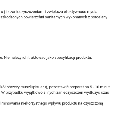
 c j i z zanieczyszczeniami i zwiększa efektywność mycia
uszkodzonych powierzchni sanitarnych wykonanych z porcelany
 Nie należy ich traktować jako specyfikacji produktu.
ół obrzeży muszli/pisuaru), pozostawić preparat na 5 - 10 minut
. W przypadku wyjątkowo silnych zanieczyszczeń wydłużyć czas
eliminowania niekorzystnego wpływu produktu na czyszczoną