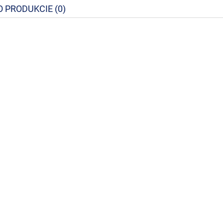
O PRODUKCIE (0)
int Glass 5L preparat do
TASKI Sani Antikalk 1L silny,