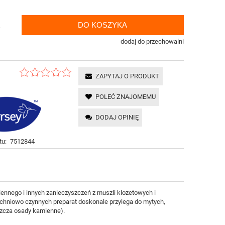
DO KOSZYKA
.
dodaj do przechowalni
ZAPYTAJ O PRODUKT
POLEĆ ZNAJOMEMU
DODAJ OPINIĘ
tu:
7512844
nnego i innych zanieczyszczeń z muszli klozetowych i
zchniowo czynnych preparat doskonale przylega do mytych,
szcza osady kamienne).