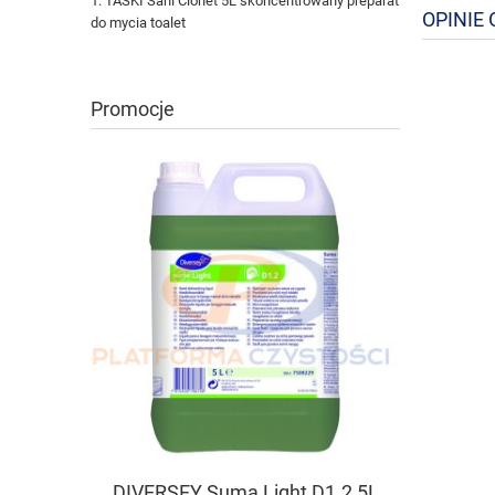
TASKI Sani Clonet 5L skoncentrowany preparat
OPINIE 
do mycia toalet
Promocje
DIVERSEY Suma Light D1.2 5L
TASKI Spr