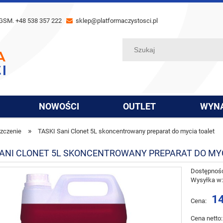
GSM. +48 538 357 222
sklep@platformaczystosci.pl
NOWOŚCI
OUTLET
WYN
»
szczenie
TASKI Sani Clonet 5L skoncentrowany preparat do mycia toalet
SANI CLONET 5L SKONCENTROWANY PREPARAT DO MY
Dostępnoś
Wysyłka w
14
Cena:
Cena netto: