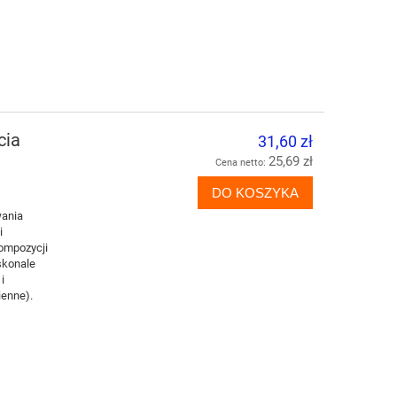
cia
31,60 zł
25,69 zł
Cena netto:
DO KOSZYKA
wania
i
kompozycji
skonale
i
ienne).