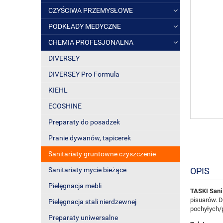
CZYŚCIWA PRZEMYSŁOWE
PODKŁADY MEDYCZNE
CHEMIA PROFESJONALNA
DIVERSEY
DIVERSEY Pro Formula
KIEHL
ECOSHINE
Preparaty do posadzek
Pranie dywanów, tapicerek
Sanitariaty gruntowne czyszczenie
OPIS
Sanitariaty mycie bieżące
Pielęgnacja mebli
TASKI Sani
pisuarów. D
Pielęgnacja stali nierdzewnej
pochyłych/
Preparaty uniwersalne