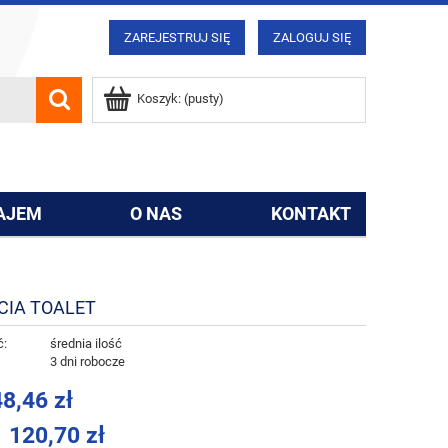
ZAREJESTRUJ SIĘ
ZALOGUJ SIĘ
Koszyk:
(pusty)
AJEM
O NAS
KONTAKT
CIA TOALET
ć:
średnia ilość
:
3 dni robocze
8,46 zł
120,70 zł