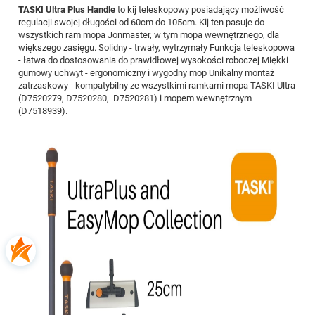
TASKI Ultra Plus Handle
to kij teleskopowy posiadający możliwość
regulacji swojej długości od 60cm do 105cm.
Kij ten pasuje do
wszystkich ram mopa Jonmaster, w tym mopa wewnętrznego, dla
większego zasięgu. Solidny - trwały, wytrzymały Funkcja teleskopowa
- łatwa do dostosowania do prawidłowej wysokości roboczej Miękki
gumowy uchwyt - ergonomiczny i wygodny mop Unikalny montaż
zatrzaskowy - kompatybilny ze wszystkimi ramkami mopa TASKI Ultra
(D7520279, D7520280, D7520281) i mopem wewnętrznym
(D7518939).