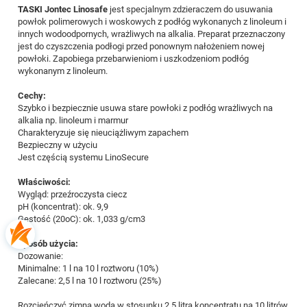
TASKI Jontec Linosafe
jest specjalnym zdzieraczem do usuwania
powłok polimerowych i woskowych z podłóg wykonanych z linoleum i
innych wodoodpornych, wrażliwych na alkalia. Preparat przeznaczony
jest do czyszczenia podłogi przed ponownym nałożeniem nowej
powłoki. Zapobiega przebarwieniom i uszkodzeniom podłóg
wykonanym z linoleum.
Cechy:
Szybko i bezpiecznie usuwa stare powłoki z podłóg wrażliwych na
alkalia np. linoleum i marmur
Charakteryzuje się nieuciążliwym zapachem
Bezpieczny w użyciu
Jest częścią systemu LinoSecure
Właściwości:
Wygląd: przeźroczysta ciecz
pH (koncentrat): ok. 9,9
Gęstość (20oC): ok. 1,033 g/cm3
Sposób użycia:
Dozowanie:
Minimalne: 1 l na 10 l roztworu (10%)
Zalecane: 2,5 l na 10 l roztworu (25%)
Rozcieńczyć zimną wodą w stosunku 2,5 litra koncentratu na 10 litrów