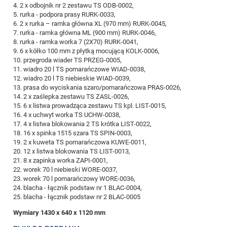
4. 2 x odbojnik nr 2 zestawu TS ODB-0002,
5. rurka - podpora prasy RURK-0033,
6. 2 x rurka – ramka główna XL (970 mm) RURK-0045,
7. rurka - ramka główna ML (900 mm) RURK-0046,
8. rurka - ramka worka 7 (2X70) RURK-0041,
9. 6 x kółko 100 mm z płytką mocującą KOLK-0006,
10. przegroda wiader TS PRZEG-0005,
11. wiadro 20 l TS pomarańczowe WIAD-0038,
12. wiadro 20 l TS niebieskie WIAD-0039,
13. prasa do wyciskania szaro/pomarańczowa PRAS-0026,
14. 2 x zaślepka zestawu TS ZASL-0026,
15. 6 x listwa prowadząca zestawu TS kpl. LIST-0015,
16. 4 x uchwyt worka TS UCHW-0038,
17. 4 x listwa blokowania 2 TS krótka LIST-0022,
18. 16 x spinka 1515 szara TS SPIN-0003,
19. 2 x kuweta TS pomarańczowa KUWE-0011,
20. 12 x listwa blokowania TS LIST-0013,
21. 8 x zapinka worka ZAPI-0001,
22. worek 70 l niebieski WORE-0037,
23. worek 70 l pomarańczowy WORE-0036,
24. blacha - łącznik podstaw nr 1 BLAC-0004,
25. blacha - łącznik podstaw nr 2 BLAC-0005
Wymiary 1430 x 640 x 1120 mm