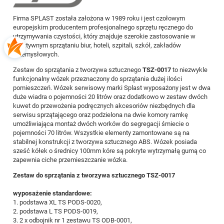
Firma SPLAST została założona w 1989 roku i jest czołowym
europejskim producentem profesjonalnego sprzętu ręcznego do
utrzymywania czystości, który znajduje szerokie zastosowanie w
efektywnym sprzątaniu biur, hoteli, szpitali, szkół, zakładów
przemysłowych.
Zestaw do sprzątania z tworzywa sztucznego
TSZ-0017
to niezwykle
funkcjonalny wózek przeznaczony do sprzątania dużej ilości
pomieszczeń. Wózek serwisowy marki Splast wyposażony jest w dwa
duże wiadra o pojemności 20 litrów oraz dodatkowo w zestaw dwóch
kuwet do przewożenia podręcznych akcesoriów niezbędnych dla
serwisu sprzątającego oraz podzielona na dwie komory ramkę
umożliwiająca montaż dwóch worków do segregacji śmiecie o
pojemności 70 litrów. Wszystkie elementy zamontowane są na
stabilnej konstrukcji z tworzywa sztucznego ABS. Wózek posiada
sześć kółek o średnicy 100mm kóre są pokryte wytrzymałą gumą co
zapewnia ciche przemieszczanie wózka.
Zestaw do sprzątania z tworzywa sztucznego TSZ-0017
wyposażenie standardowe:
1. podstawa XL TS PODS-0020,
2. podstawa L TS PODS-0019,
3. 2 x odbojnik nr 1 zestawu TS ODB-0001,