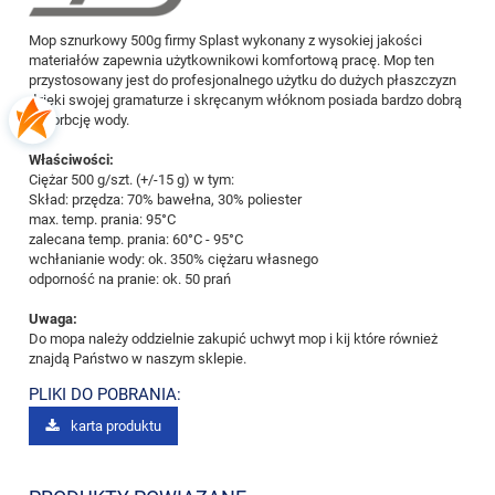
Mop sznurkowy 500g firmy Splast wykonany z wysokiej jakości
materiałów zapewnia użytkownikowi komfortową pracę. Mop ten
przystosowany jest do profesjonalnego użytku do dużych płaszczyzn
dzięki swojej gramaturze i skręcanym włóknom posiada bardzo dobrą
absorbcję wody.
Właściwości:
Ciężar 500 g/szt. (+/-15 g) w tym:
Skład: przędza: 70% bawełna, 30% poliester
max. temp. prania: 95°C
zalecana temp. prania: 60°C - 95°C
wchłanianie wody: ok. 350% ciężaru własnego
odporność na pranie: ok. 50 prań
Uwaga:
Do mopa należy oddzielnie zakupić uchwyt mop i kij które również
znajdą Państwo w naszym sklepie.
PLIKI DO POBRANIA:
karta produktu