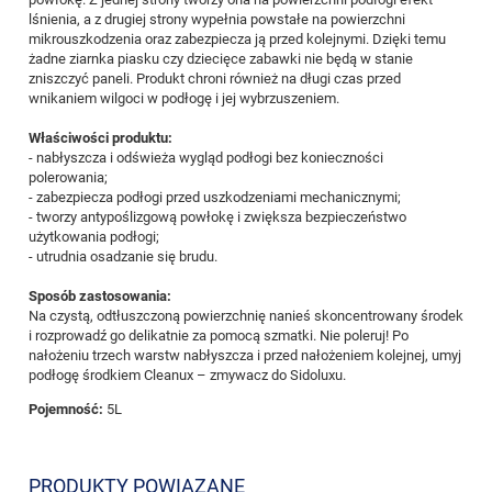
lśnienia, a z drugiej strony wypełnia powstałe na powierzchni
mikrouszkodzenia oraz zabezpiecza ją przed kolejnymi. Dzięki temu
żadne ziarnka piasku czy dziecięce zabawki nie będą w stanie
zniszczyć paneli. Produkt chroni również na długi czas przed
wnikaniem wilgoci w podłogę i jej wybrzuszeniem.
Właściwości produktu:
- nabłyszcza i odświeża wygląd podłogi bez konieczności
polerowania;
- zabezpiecza podłogi przed uszkodzeniami mechanicznymi;
- tworzy antypoślizgową powłokę i zwiększa bezpieczeństwo
użytkowania podłogi;
- utrudnia osadzanie się brudu.
Sposób zastosowania:
Na czystą, odtłuszczoną powierzchnię nanieś skoncentrowany środek
i rozprowadź go delikatnie za pomocą szmatki. Nie poleruj! Po
nałożeniu trzech warstw nabłyszcza i przed nałożeniem kolejnej, umyj
podłogę środkiem Cleanux – zmywacz do Sidoluxu.
Pojemność:
5L
PRODUKTY POWIĄZANE