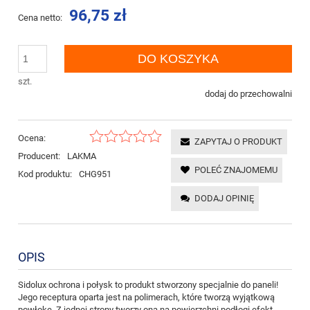
96,75 zł
Cena netto:
DO KOSZYKA
szt.
dodaj do przechowalni
Ocena:
ZAPYTAJ O PRODUKT
Producent:
LAKMA
POLEĆ ZNAJOMEMU
Kod produktu:
CHG951
DODAJ OPINIĘ
OPIS
Sidolux ochrona i połysk to produkt stworzony specjalnie do paneli!
Jego receptura oparta jest na polimerach, które tworzą wyjątkową
powłokę. Z jednej strony tworzy ona na powierzchni podłogi efekt