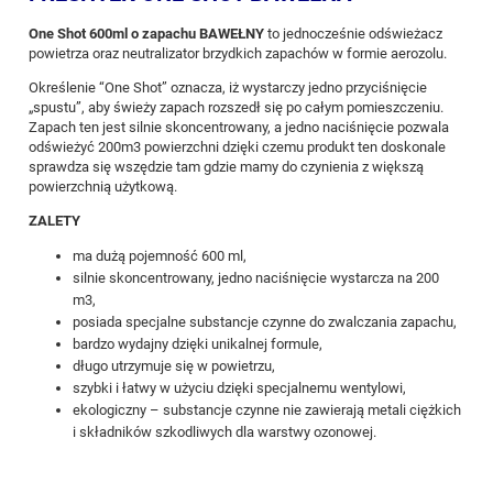
One Shot 600ml o zapachu BAWEŁNY
to jednocześnie odświeżacz
powietrza oraz neutralizator brzydkich zapachów w formie aerozolu.
Określenie “One Shot” oznacza, iż wystarczy jedno przyciśnięcie
„spustu”, aby świeży zapach rozszedł się po całym pomieszczeniu.
Zapach ten jest silnie skoncentrowany, a jedno naciśnięcie pozwala
odświeżyć 200m3 powierzchni dzięki czemu produkt ten doskonale
sprawdza się wszędzie tam gdzie mamy do czynienia z większą
powierzchnią użytkową.
ZALETY
ma dużą pojemność 600 ml,
silnie skoncentrowany, jedno naciśnięcie wystarcza na 200
m3,
posiada specjalne substancje czynne do zwalczania zapachu,
bardzo wydajny dzięki unikalnej formule,
długo utrzymuje się w powietrzu,
szybki i łatwy w użyciu dzięki specjalnemu wentylowi,
ekologiczny – substancje czynne nie zawierają metali ciężkich
i składników szkodliwych dla warstwy ozonowej.