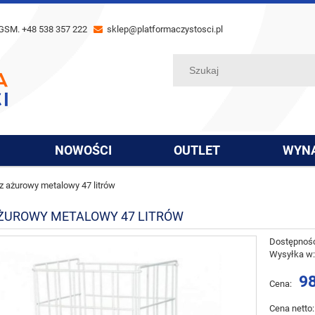
GSM. +48 538 357 222
sklep@platformaczystosci.pl
NOWOŚCI
OUTLET
WYN
z ażurowy metalowy 47 litrów
ŻUROWY METALOWY 47 LITRÓW
Dostępnoś
Wysyłka w
98
Cena:
Cena netto: