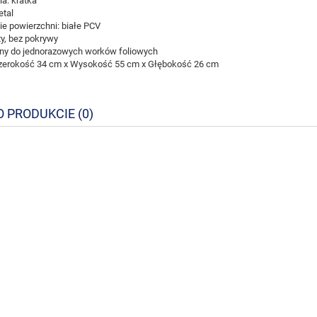
a: kratka
etal
e powierzchni: białe PCV
y, bez pokrywy
y do jednorazowych worków foliowych
zerokość 34 cm x Wysokość 55 cm x Głębokość 26 cm
O PRODUKCIE (0)