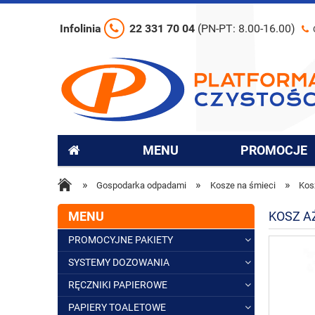
Infolinia
22 331 70 04
(PN-PT: 8.00-16.00)
MENU
PROMOCJE
»
»
»
Gospodarka odpadami
Kosze na śmieci
Kos
MENU
KOSZ A
PROMOCYJNE PAKIETY
SYSTEMY DOZOWANIA
RĘCZNIKI PAPIEROWE
PAPIERY TOALETOWE