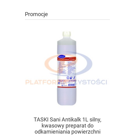
Promocje
TASKI Sani Antikalk 1L silny,
TASKI Tapi
kwasowy preparat do
prepara
odkamieniania powierzchni
wykładzin