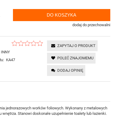
DO KOSZYKA
.
dodaj do przechowalni
ZAPYTAJ O PRODUKT
INNY
POLEĆ ZNAJOMEMU
tu:
KA47
DODAJ OPINIĘ
wania jednorazowych worków foliowych. Wykonany z metalowych
wnętrza. Stanowi doskonałe uzupełnienie toalety lub łazienki.