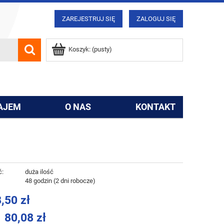
ZAREJESTRUJ SIĘ
ZALOGUJ SIĘ
Koszyk:
(pusty)
AJEM
O NAS
KONTAKT
ć:
duża ilość
:
48 godzin (2 dni robocze)
,50 zł
80,08 zł