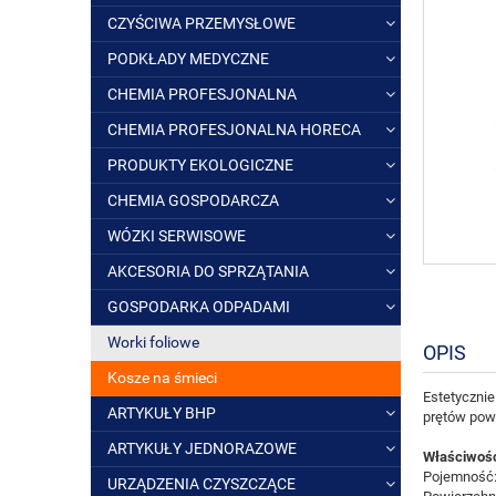
CZYŚCIWA PRZEMYSŁOWE
PODKŁADY MEDYCZNE
CHEMIA PROFESJONALNA
CHEMIA PROFESJONALNA HORECA
PRODUKTY EKOLOGICZNE
CHEMIA GOSPODARCZA
WÓZKI SERWISOWE
AKCESORIA DO SPRZĄTANIA
GOSPODARKA ODPADAMI
Worki foliowe
OPIS
Kosze na śmieci
Estetyczni
ARTYKUŁY BHP
prętów powl
ARTYKUŁY JEDNORAZOWE
Właściwośc
Pojemność: 
URZĄDZENIA CZYSZCZĄCE