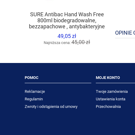
DIVERSE
SURE Antibac Hand Wash Free
uniwersa
800ml biodegradowalne,
różnyc
bezzapachowe , antybakteryjne
mydło do rąk
OPINIE 
49,05 zł
Naj
45,00 zł
Najniższa cena:
POMOC
MOJE KONTO
Reklamacje
Twoje zamówienia
Regulamin
Ustawienia konta
Zwroty i odstąpienia od umowy
Przechowalnia