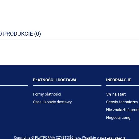
Y Room Care R3 750ml
TASKI Jontec Matt & Care 5
lny preparat do mycia
matowa powłoka zabezpieczaj
h powierzchni i szkła
do podłóg wodoodpornych
25,62 zł
293,21 zł
O PRODUKCIE (0)
23,50 zł
269,00 zł
niższa cena:
Najniższa cena:
DO KOSZYKA
DO KOSZYKA
PŁATNOŚCI I DOSTAWA
INFORMACJE
Formy płatności
5% na start
Czas i koszty dostawy
Serwis techniczny
Nie znalazłeś prod
Negocuj cenę
Copyrights © PLATFORMA CZYSTOŚCI s.c. Wszelkie prawa zastrzeżone