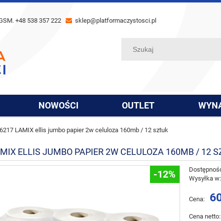
GSM. +48 538 357 222
sklep@platformaczystosci.pl
NOWOŚCI
OUTLET
WYN
6217 LAMIX ellis jumbo papier 2w celuloza 160mb / 12 sztuk
AMIX ELLIS JUMBO PAPIER 2W CELULOZA 160MB / 12 
Dostępnoś
-12%
Wysyłka w
60
Cena:
Cena netto: