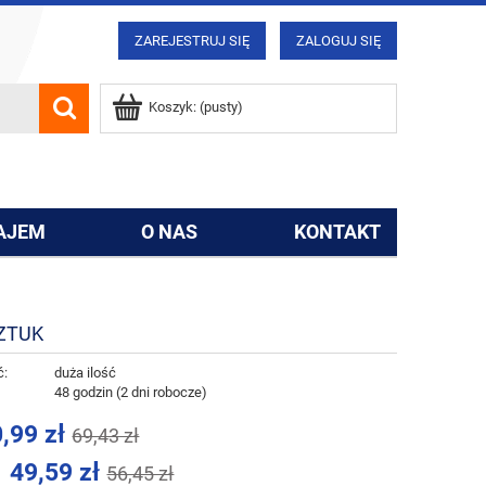
ZAREJESTRUJ SIĘ
ZALOGUJ SIĘ
Koszyk:
(pusty)
AJEM
O NAS
KONTAKT
SZTUK
ć:
duża ilość
:
48 godzin (2 dni robocze)
,99 zł
69,43 zł
49,59 zł
56,45 zł