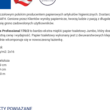
 czołowym polskim producentem papierowych artykułów higienicznych. Dostarc
 AFH. Cenione przez Klientów wyroby papiernicze, tworzą ludzie z pasją z długo
się grono zadowolonych użytkowników.
is Professional 170/2
to bardzo ekstra miękki papier toaletowy Jumbo, który do
ystną cenę i wydajność. Papier toaletowy wykonany jest z dwuwarstwowych kle
lnie wkomponuje się w nowoczesną łazienkę.
i:
g/m2: 2x16
eluloza
9 cm
9 cm
60 m
TY POWIĄZANE