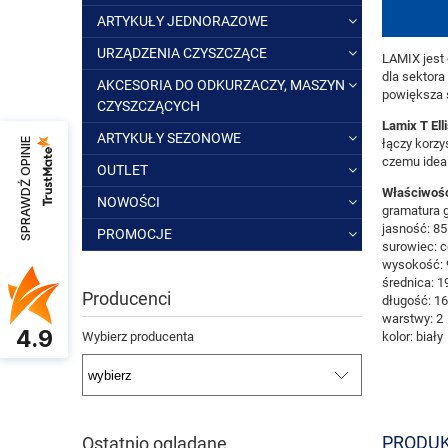
ARTYKUŁY JEDNORAZOWE
URZĄDZENIA CZYSZCZĄCE
LAMIX jest
dla sektora
AKCESORIA DO ODKURZACZY, MASZYN
powiększa 
CZYSZCZĄCYCH
Lamix T Ell
ARTYKUŁY SEZONOWE
łączy korz
SPRAWDŹ OPINIE
czemu idea
OUTLET
Właściwośc
NOWOŚCI
gramatura 
jasność: 85
PROMOCJE
surowiec: c
wysokość: 
średnica: 1
Producenci
długość: 1
warstwy: 2
4.9
kolor: biały
Wybierz producenta
PRODUK
Ostatnio oglądane