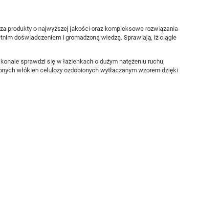
za produkty o najwyższej jakości oraz kompleksowe rozwiązania
letnim doświadczeniem i gromadzoną wiedzą. Sprawiają, iż ciągle
skonale sprawdzi się w łazienkach o dużym natężeniu ruchu,
jonych włókien celulozy ozdobionych wytłaczanym wzorem dzięki