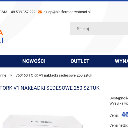
GSM. +48 538 357 222
sklep@platformaczystosci.pl
NOWOŚCI
OUTLET
WYN
»
Inne
750160 TORK V1 nakładki sedesowe 250 sztuk
 TORK V1 NAKŁADKI SEDESOWE 250 SZTUK
Dostępnoś
Wysyłka w
46
Cena:
Cena netto: