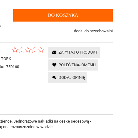
DO KOSZYKA
e
dodaj do przechowalni
ZAPYTAJ O PRODUKT
TORK
POLEĆ ZNAJOMEMU
tu:
750160
DODAJ OPINIĘ
azience. Jednorazowe nakładki na deskę sedesową -
są one rozpuszczalne w wodzie.