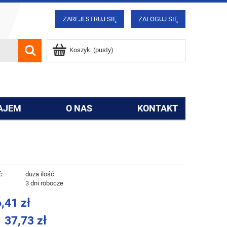
ZAREJESTRUJ SIĘ
ZALOGUJ SIĘ
Koszyk:
(pusty)
AJEM
O NAS
KONTAKT
ć:
duża ilość
:
3 dni robocze
,41 zł
37,73 zł