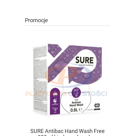
Promocje
DIVERSE
SURE Antibac Hand Wash Free
uniwersa