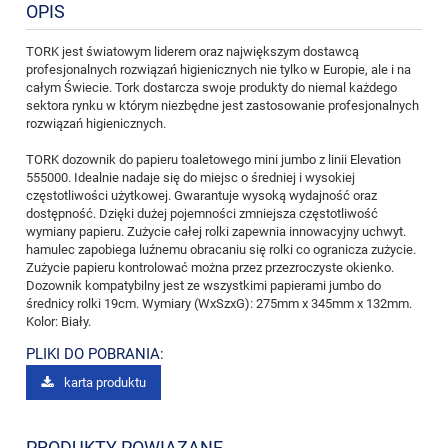
OPIS
TORK jest światowym liderem oraz największym dostawcą
profesjonalnych rozwiązań higienicznych nie tylko w Europie, ale i na
całym Świecie. Tork dostarcza swoje produkty do niemal każdego
sektora rynku w którym niezbędne jest zastosowanie profesjonalnych
rozwiązań higienicznych.
TORK dozownik do papieru toaletowego mini jumbo z linii Elevation
555000. Idealnie nadaje się do miejsc o średniej i wysokiej
częstotliwości użytkowej. Gwarantuje wysoką wydajność oraz
dostępność. Dzięki dużej pojemności zmniejsza częstotliwość
wymiany papieru. Zużycie całej rolki zapewnia innowacyjny uchwyt.
hamulec zapobiega luźnemu obracaniu się rolki co ogranicza zużycie.
Zużycie papieru kontrolować można przez przezroczyste okienko.
Dozownik kompatybilny jest ze wszystkimi papierami jumbo do
średnicy rolki 19cm. Wymiary (WxSzxG): 275mm x 345mm x 132mm.
Kolor: Biały.
PLIKI DO POBRANIA:
karta produktu
PRODUKTY POWIĄZANE