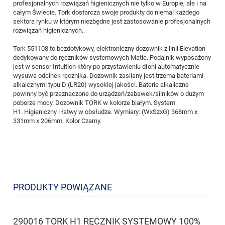
profesjonalnych rozwiązań higienicznych nie tylko w Europie, ale i na
całym Świecie. Tork dostarcza swoje produkty do niemal każdego
sektora rynku w którym niezbędne jest zastosowanie profesjonalnych
rozwiązań higienicznych..
Tork 551108 to bezdotykowy, elektroniczny dozownik z linii Elevation
dedykowany do ręczników systemowych Matic. Podajnik wyposażony
jest w sensor Intuition który po przystawieniu dłoni automatycznie
wysuwa odcinek ręcznika. Dozownik zasilany jest trzema bateriami
alkaicznymi typu D (LR20) wysokiej jakości. Baterie alkaliczne
powinny być przeznaczone do urządzeń/zabawek/silników o dużym
poborze mocy. Dozownik TORK w kolorze białym. System
H1. Higieniczny i łatwy w obsłudze. Wymiary: (WxSzxG) 368mm x
331mm x 206mm. Kolor Czarny.
PRODUKTY POWIĄZANE
290016 TORK H1 RĘCZNIK SYSTEMOWY 100%