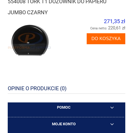
554008 TORK T1 DOZOWNIK DO PAPIERU
JUMBO CZARNY
271,35 zł
220,61 zł
Cena netto:
DO KOSZYKA
OPINIE O PRODUKCIE (0)
POMOC
MOJE KONTO