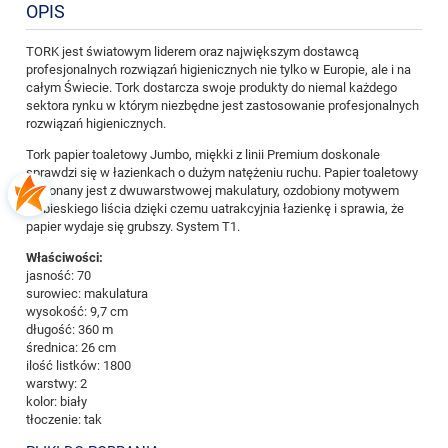
OPIS
TORK jest światowym liderem oraz największym dostawcą
profesjonalnych rozwiązań higienicznych nie tylko w Europie, ale i na
całym Świecie. Tork dostarcza swoje produkty do niemal każdego
sektora rynku w którym niezbędne jest zastosowanie profesjonalnych
rozwiązań higienicznych.
Tork papier toaletowy Jumbo, miękki z linii Premium doskonale
sprawdzi się w łazienkach o dużym natężeniu ruchu. Papier toaletowy
wykonany jest z dwuwarstwowej makulatury, ozdobiony motywem
niebieskiego liścia dzięki czemu uatrakcyjnia łazienkę i sprawia, że
papier wydaje się grubszy. System T1.
Właściwości:
jasność: 70
surowiec: makulatura
wysokość: 9,7 cm
długość: 360 m
średnica: 26 cm
ilość listków: 1800
warstwy: 2
kolor: biały
tłoczenie: tak