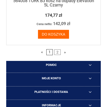
564008 TORK B3 kosz na odpady Elevation
5L Czarny
174,77 zł
142,09 zł
Cena netto:
DO KOSZYKA
«
1
2
»
POMOC
MOJE KONTO
PŁATNOŚCI I DOSTAWA
INFORMACJE